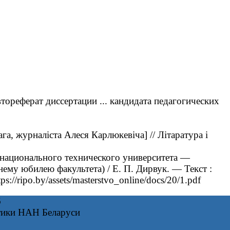
ореферат диссертации ... кандидата педагогических
а, журналіста Алеся Карлюкевіча] // Літаратура і
 национального технического университета —
ему юбилею факультета) / Е. П. Дирвук. — Текст :
ripo.by/assets/masterstvo_online/docs/20/1.pdf
6
тики НАН Беларуси