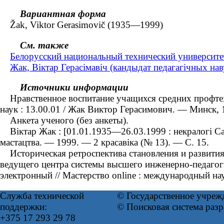
Вариантная форма
Žak, Viktor Gerasimovič (1935—1999)
См. также
Белорусский национальный технический университе
Жак, Віктар Герасімавіч (кандыдат педагагічных на
Источники информации
Нравственное воспитание учащихся средних профтехуч
наук : 13.00.01 / Жак Виктор Герасимович. ― Минск, 
Анкета ученого (без анкеты).
Віктар Жак : [01.01.1935—26.03.1999 : некралогі Саюз
мастацтва. — 1999. — 2 красавіка (№ 13). — С. 15.
Историческая ретроспектива становления и развития
ведущего центра системы высшего инженерно-педагогич
электронный // Мастерство online : международный нау
Служба технической
© Государственное учреж
поддержки:
© Поисковая система раз
+375 17 293 29 78