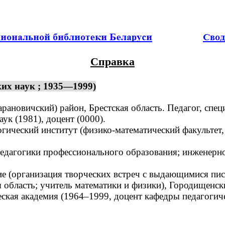
Справка
их наук ; 1935—1999)
новичский) район, Брестская область. Педагог, специ
ук (1981), доцент (0000).
ческий институт (физико-математический факультет,
агогики профессионального образования; инженерно-
 (организация творческих встреч с выдающимися писа
 область; учитель математики и физики), Городищенс
ческая академия (1964–1999, доцент кафедры педагоги