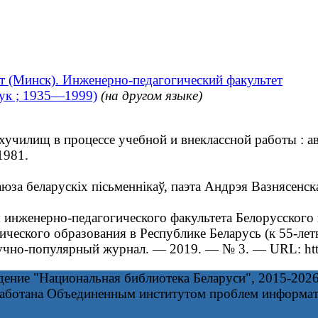
т (Минск). Инженерно-педагогический факультет
вук ; 1935—1999)
(на другом языке)
илищ в процессе учебной и внеклассной работы : авт
1981.
а беларускіх пісьменнікаў, паэта Андрэя Вазнясенскаг
 инженерно-педагогического факультета Белорусского
еского образования в Республике Беларусь (к 55-летн
чно-популярный журнал. — 2019. — № 3. — URL: https://
дение "Национальная библиотека Беларуси", 2015-202
работана Объединенным институтом проблем информа