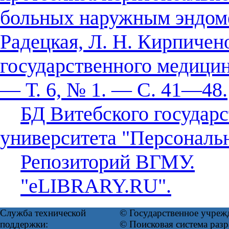
больных наружным эндомет
Радецкая, Л. Н. Кирпичен
государственного медицин
— Т. 6, № 1. — С. 41—48.
БД Витебского государ
университета "Персональ
Репозиторий ВГМУ.
"eLIBRARY.RU".
Служба технической
© Государственное учреж
поддержки:
© Поисковая система ра