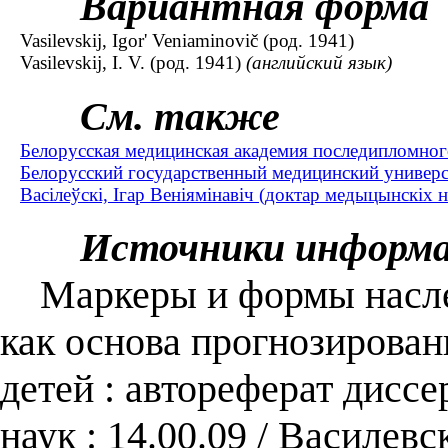
Вариантная форма
Vasilevskij, Igor' Veniaminovič (род. 1941)
Vasilevskij, I. V. (род. 1941)
(английский язык)
См. также
Белорусская медицинская академия последипломного
Белорусский государственный медицинский универс
Васілеўскі, Ігар Веніямінавіч (доктар медыцынскіх н
Источники информ
Маркеры и формы наслед
как основа прогнозирован
детей : автореферат диссе
наук : 14.00.09 / Василе