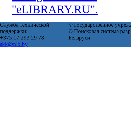
"eLIBRARY.RU".
Служба технической
© Государственное учреж
поддержки:
© Поисковая система ра
+375 17 293 29 78
Беларуси
skk@nlb.by