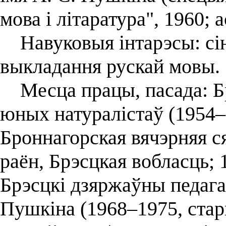
мова і літаратура", 1960; 
Навуковыя інтарэсы: сін
выкладання рускай мовы.
Месца працы, пасада: Бр
юных натуралістаў (1954–1
Броннагорская вячэрняя с
раён, Брэсцкая вобласць; 
Брэсцкі дзяржаўны педагаг
Пушкіна (1968–1975, ст