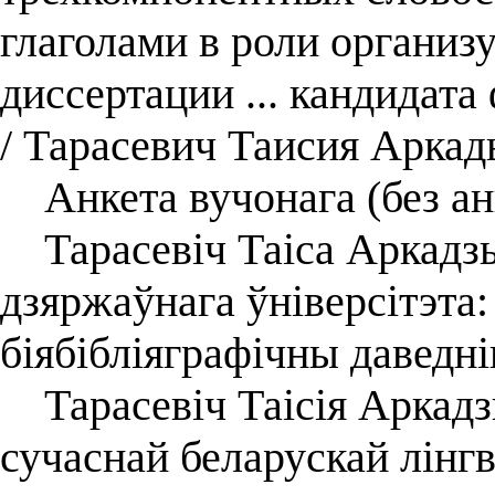
глаголами в роли организ
диссертации ... кандидата
/ Тарасевич Таисия Аркад
Анкета вучонага (без ан
Тарасевіч Таіса Аркадзь
дзяржаўнага ўніверсітэта
біябібліяграфічны даведні
Тарасевіч Таісія Аркадзь
сучаснай беларускай лінг