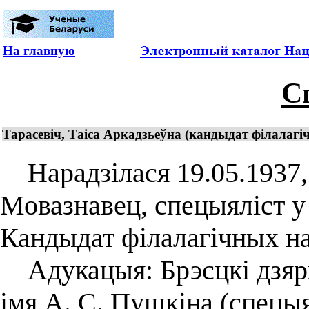
На главную
С
Тарасевіч, Таіса Аркадзьеўна (кандыдат філалагіч
Нарадзілася 19.05.1937, 
Мовазнавец, спецыяліст у 
Кандыдат філалагічных на
Адукацыя: Брэсцкі дзярж
імя А. С. Пушкіна (спецыя