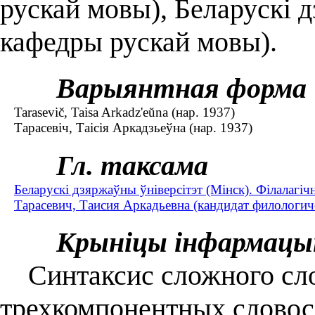
рускай мовы), Беларускі д
кафедры рускай мовы).
Варыянтная форма
Tarasevič, Taisa Arkadz'eŭna (нар. 1937)
Тарасевіч, Таісія Аркадзьеўна (нар. 1937)
Гл. таксама
Беларускі дзяржаўны ўніверсітэт (Мінск). Філалагіч
Тарасевич, Таисия Аркадьевна (кандидат филологиче
Крыніцы інфармацы
Синтаксис сложного слов
трехкомпонентных словос