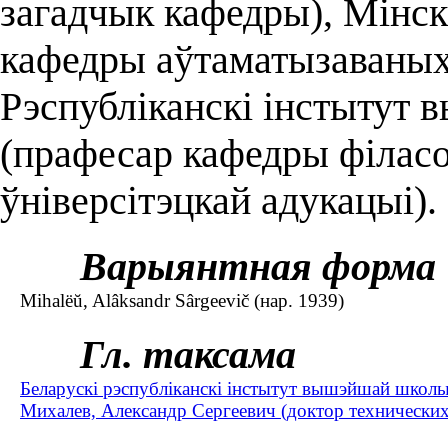
загадчык кафедры), Мінск
кафедры аўтаматызаваных
Рэспубліканскі інстытут
(прафесар кафедры філасоф
ўніверсітэцкай адукацыі).
Варыянтная форма
Mihalëŭ, Alâksandr Sârgeevič (нар. 1939)
Гл. таксама
Беларускі рэспубліканскі інстытут вышэйшай школы
Михалев, Александр Сергеевич (доктор технических 