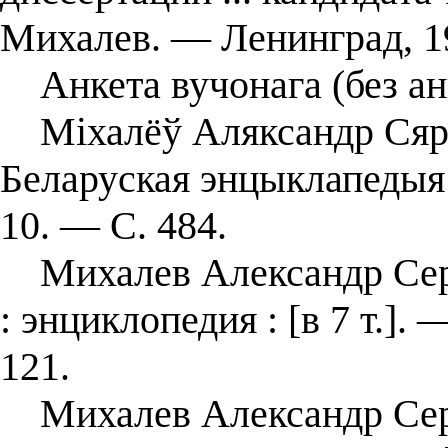
Михалев. — Ленинград, 1
Анкета вучонага (без ан
Міхалёў Аляксандр Сяргее
Беларуская энцыклапедыя :
10. — С. 484.
Михалев Александр Серге
: энциклопедия : [в 7 т.].
121.
Михалев Александр Серг