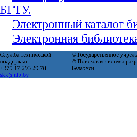
БГТУ.
Электронный каталог б
Электронная библиотек
Служба технической
© Государственное учреж
поддержки:
© Поисковая система ра
+375 17 293 29 78
Беларуси
skk@nlb.by