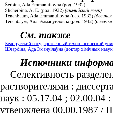
Ŝerbina, Ada Èmmanuilovna (род. 1932)
Shcherbina, A. E. (род. 1932)
(английский язык)
Tenenbaum, Ada Èmmanuilovna (нар. 1932)
(девичья
Тененбаум, Ада Эммануиловна (род. 1932)
(девичья
См. также
Белорусский государственный технологический унив
Шчарбіна, Ада Эмануілаўна (доктар хімічных навук 
Источники информ
Селективность разделен
растворителями : диссерта
наук : 05.17.04 ; 02.00.04
утверждена 00.00.1987 /