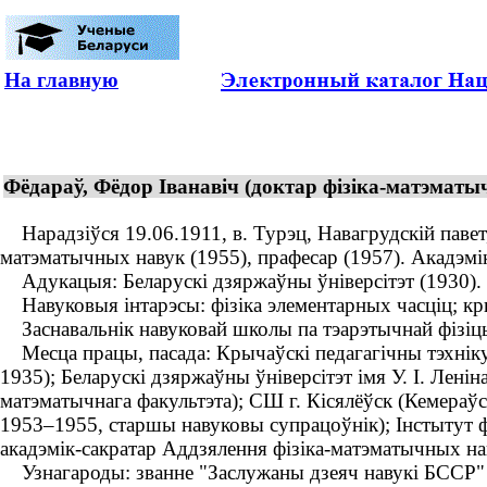
На главную
Фёдараў, Фёдор Іванавіч (доктар фізіка-матэматыч
Нарадзіўся 19.06.1911, в. Турэц, Навагрудскій павет, 
матэматычных навук (1955), прафесар (1957). Акадэмі
Адукацыя: Беларускі дзяржаўны ўніверсітэт (1930).
Навуковыя інтарэсы: фізіка элементарных часціц; кры
Заснавальнік навуковай школы па тэарэтычнай фізіц
Месца працы, пасада: Крычаўскі педагагічны тэхнікум
1935); Беларускі дзяржаўны ўніверсітэт імя У. І. Лені
матэматычнага факультэта); СШ г. Кісялёўск (Кемераўс
1953–1955, старшы навуковы супрацоўнік); Інстытут 
акадэмік-сакратар Аддзялення фізіка-матэматычных нав
Узнагароды: званне "Заслужаны дзеяч навукі БССР" 