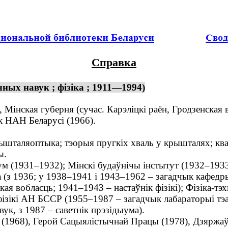
Справка
ных навук ; фізіка ; 1911—1994)
Мінская губерня (сучас. Карэліцкі раён, Гродзенская в
к НАН Беларусі (1966).
шталяоптыка; тэорыя пругкіх хваль у крышталях; кван
ы.
 (1931–1932); Мінскі будаўнічы інстытут (1932–1933)
на (з 1936; у 1938–1941 і 1943–1962 – загадчык кафедры
кая вобласць; 1941–1943 – настаўнік фізікі); Фізіка-
фізікі АН БССР (1955–1987 – загадчык лабараторыі тэ
ук, з 1987 – саветнік прэзідыума).
(1968), Герой Сацыялістычнай Працы (1978), Дзяржаў