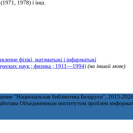
(1971, 1978) і інш.
яленне фізікі, матэматыкі і інфарматыкі
ческих наук ; физика ; 1911—1994)
(на іншай мове)
дение "Национальная библиотека Беларуси", 2015-202
работана Объединенным институтом проблем информа