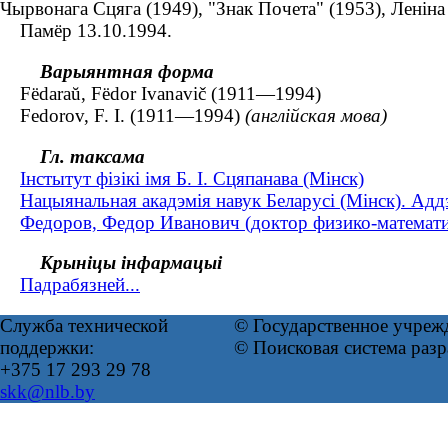
Чырвонага Сцяга (1949), "Знак Почета" (1953), Леніна 
Памёр 13.10.1994.
Варыянтная форма
Fëdaraŭ, Fëdor Іvanavіč (1911—1994)
Fedorov, F. I. (1911—1994)
(англійская мова)
Гл. таксама
Інстытут фізікі імя Б. І. Сцяпанава (Мінск)
Нацыянальная акадэмія навук Беларусі (Мінск). Аддз
Федоров, Федор Иванович (доктор физико-математи
Крыніцы інфармацыі
Падрабязней...
Служба технической
© Государственное учреж
поддержки:
© Поисковая система раз
+375 17 293 29 78
skk@nlb.by