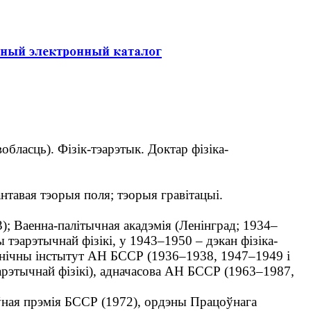
обласць). Фізік-тэарэтык. Доктар фізіка-
тавая тэорыя поля; тэорыя гравітацыі.
; Ваенна-палітычная акадэмія (Ленінград; 1934–
 тэарэтычнай фізікі, у 1943–1950 – дэкан фізіка-
тэхнічны інстытут АН БССР (1936–1938, 1947–1949 і
арэтычнай фізікі), адначасова АН БССР (1963–1987,
ная прэмія БССР (1972), ордэны Працоўнага