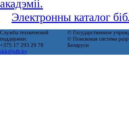
акадэміі.
Электронны каталог біб
Служба технической
© Государственное учреж
поддержки:
© Поисковая система ра
+375 17 293 29 78
Беларуси
skk@nlb.by