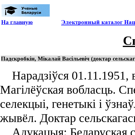
На главную
С
Падскробкін, Мікалай Васільевіч (доктар сельскаг
Нарадзіўся 01.11.1951, в
Магілёўская вобласць. Спе
селекцыі, генетыкі і ўзна
жывёл. Доктар сельскагас
Адукацыя: Беларуская се