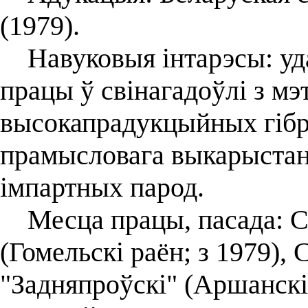
(1979).
Навуковыя інтарэсы: уд
працы ў свінагадоўлі з м
высокапрадукцыйных гібр
прамысловага выкарыстан
імпартных парод.
Месца працы, пасада: Са
(Гомельскі раён; з 1979)
"Задняпроўскі" (Аршанскі 