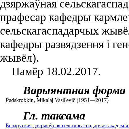
дзяржаўная сельскагаспада
прафесар кафедры кармлен
сельскагаспадарчых жывёл
кафедры развядзення і ге
жывёл).
Памёр 18.02.2017.
Варыянтная форма
Padskrobkin, Mikalaj Vasil'evič (1951—2017)
Гл. таксама
Беларуская дзяржаўная сельскагаспадарчая акадэмія (