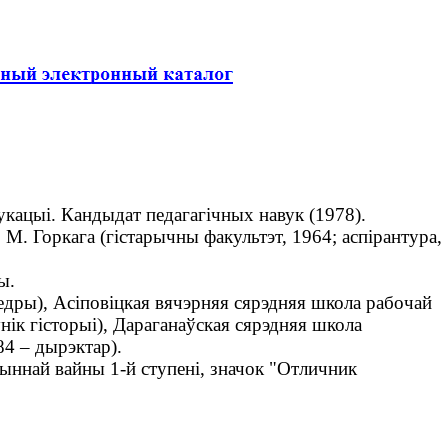
адукацыі. Кандыдат педагагічных навук (1978).
 Горкага (гістарычны факультэт, 1964; аспірантура,
ы.
ры), Асіповіцкая вячэрняя сярэдняя школа рабочай
ўнік гісторыі), Дараганаўская сярэдняя школа
84 – дырэктар).
ннай вайны 1-й ступені, значок "Отличник