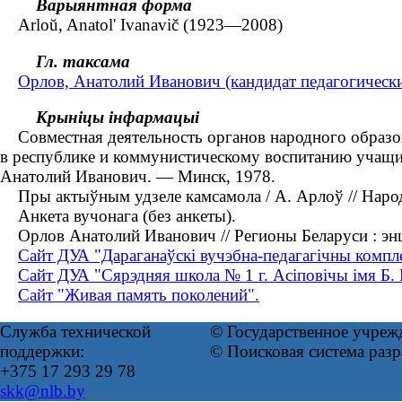
Варыянтная форма
Arloŭ, Anatol' Ivanavič (1923—2008)
Гл. таксама
Орлов, Анатолий Иванович (кандидат педагогическ
Крыніцы інфармацыі
Совместная деятельность органов народного образов
в республике и коммунистическому воспитанию учащихся
Анатолий Иванович. ― Минск, 1978.
Пры актыўным удзеле камсамола / А. Арлоў // Наро
Анкета вучонага (без анкеты).
Орлов Анатолий Иванович // Регионы Беларуси : энцикл
Сайт ДУА "Дараганаўскі вучэбна-педагагічны компле
Сайт ДУА "Сярэдняя школа № 1 г. Асіповічы імя Б. 
Сайт "Живая память поколений".
Служба технической
© Государственное учреж
поддержки:
© Поисковая система раз
+375 17 293 29 78
skk@nlb.by