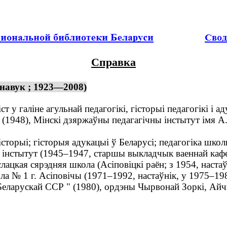
Справка
 навук ; 1923—2008)
т у галіне агульнай педагогікі, гісторыі педагогікі і 
8), Мінскі дзяржаўны педагагічны інстытут імя А. М.
торыі; гісторыя адукацыі ў Беларусі; педагогіка школ
стытут (1945–1947, старшы выкладчык ваеннай кафед
слацкая сярэдняя школа (Асіповіцкі раён; з 1954, наста
ла № 1 г. Асіповічы (1971–1992, настаўнік, у 1975–19
ларускай ССР " (1980), ордэны Чырвонай Зоркі, Айчы