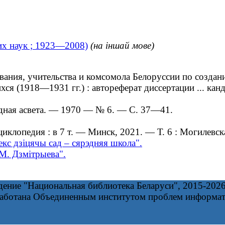
их наук ; 1923—2008)
(на іншай мове)
ания, учительства и комсомола Белоруссии по создан
 (1918―1931 гг.) : автореферат диссертации ... канди
дная асвета. — 1970 — № 6. — С. 37—41.
опедия : в 7 т. — Минск, 2021. — Т. 6 : Могилевская 
кс дзіцячы сад – сярэдняя школа".
М. Дзмітрыева".
дение "Национальная библиотека Беларуси", 2015-202
работана Объединенным институтом проблем информа