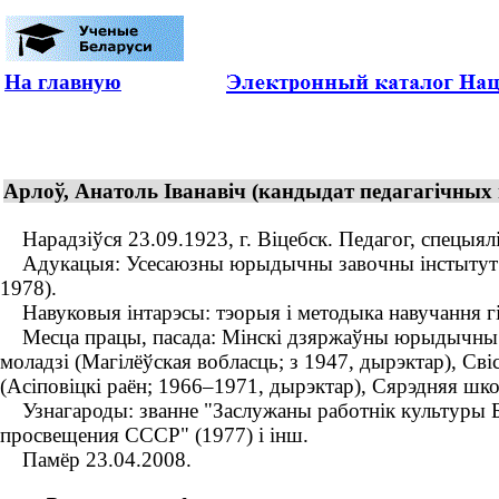
На главную
Арлоў, Анатоль Іванавіч (кандыдат педагагічных
Нарадзіўся 23.09.1923, г. Віцебск. Педагог, спецыяліс
Адукацыя: Усесаюзны юрыдычны завочны інстытут (194
1978).
Навуковыя інтарэсы: тэорыя і методыка навучання гіс
Месца працы, пасада: Мінскі дзяржаўны юрыдычны ін
моладзі (Магілёўская вобласць; з 1947, дырэктар), Сві
(Асіповіцкі раён; 1966–1971, дырэктар), Сярэдняя шко
Узнагароды: званне "Заслужаны работнік культуры Бе
просвещения СССР" (1977) і інш.
Памёр 23.04.2008.