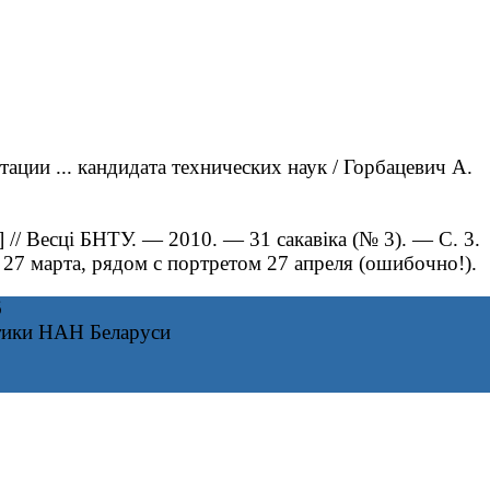
ции ... кандидата технических наук / Горбацевич А.
// Весці БНТУ. — 2010. — 31 сакавіка (№ 3). — С. 3.
 27 марта, рядом с портретом 27 апреля (ошибочно!).
6
тики НАН Беларуси