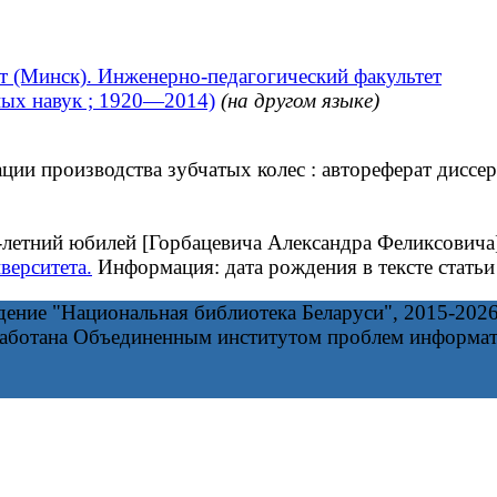
т (Минск). Инженерно-педагогический факультет
чных навук ; 1920—2014)
(на другом языке)
 производства зубчатых колес : автореферат диссерта
летний юбилей [Горбацевича Александра Феликсовича] 
верситета.
Информация: дата рождения в тексте статьи
дение "Национальная библиотека Беларуси", 2015-202
работана Объединенным институтом проблем информа