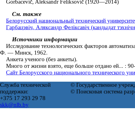
Gorbacevič, Aleksandr Feliksovič (1920—2014)
См. также
Белорусский национальный технический университе
Гарбацэвіч, Аляксандр Феліксавіч (кандыдат тэхні
Источники информации
Исследование технологических факторов автоматизации
Ф. ― Минск, 1962.
Анкета ученого (без анкеты).
Много от жизни взято, еще больше отдано ей... : 90-
Сайт Белорусского национального технического уни
Служба технической
© Государственное учреж
поддержки:
© Поисковая система раз
+375 17 293 29 78
skk@nlb.by