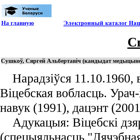
На главную
С
Сушкоў, Сяргей Альбертавіч (кандыдат медыцынск
Нарадзіўся 11.10.1960, в
Віцебская вобласць. Урач
навук (1991), дацэнт (2001
Адукацыя: Віцебскі дзя
(спецыяльнасць "Лячэбная 