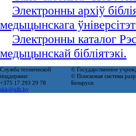
Электронны архіў біблі
медыцынскага ўніверсітэт
Электронны каталог Рэс
медыцынскай бібліятэкі.
Служба технической
© Государственное учреж
поддержки:
© Поисковая система ра
+375 17 293 29 78
Беларуси
skk@nlb.by