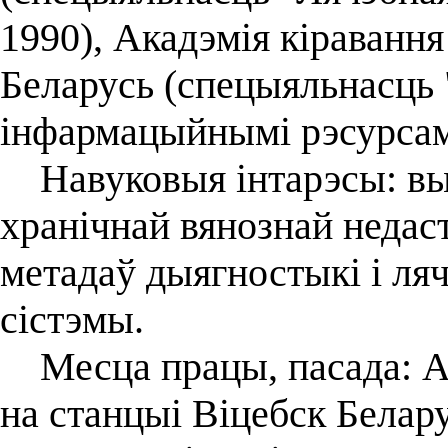
1990), Акадэмія кіравання
Беларусь (спецыяльнасць
інфармацыйнымі рэсурсамі
Навуковыя інтарэсы: выву
хранічнай вянознай недас
метадаў дыягностыкі і ля
сістэмы.
Месца працы, пасада: Ад
на станцыі Віцебск Белар