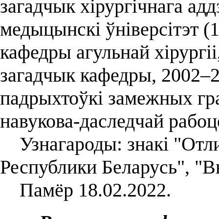
загадчык хірургічнага ад
медыцынскі ўніверсітэт (1
кафедры агульнай хірургіі
загадчык кафедры, 2002–2
падрыхтоўкі замежных гра
навукова-даследчай рабоц
Узнагароды: знакі "Отли
Республики Беларусь", "Вы
Памёр 18.02.2022.