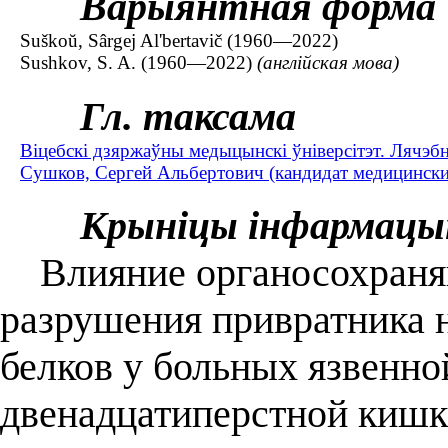
Варыянтная форма
Suškoŭ, Sârgej Al'bertavič (1960—2022)
Sushkov, S. A. (1960—2022)
(англійская мова)
Гл. таксама
Віцебскі дзяржаўны медыцынскі ўніверсітэт. Лячэб
Сушков, Сергей Альбертович (кандидат медицински
Крыніцы інфармацы
Влияние органосохраня
разрушения привратника 
белков у больных язвенно
двенадцатиперстной кишки