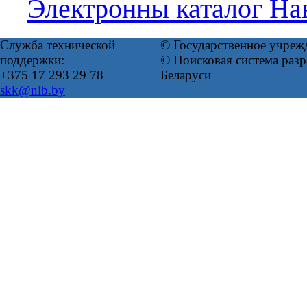
Электронны каталог Нав
Служба технической
© Государственное учреж
поддержки:
© Поисковая система ра
+375 17 293 29 78
Беларуси
skk@nlb.by