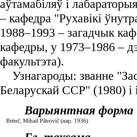
аўтамабіляў і лабараторы
– кафедра "Рухавікі ўнутра
1988–1993 – загадчык каф
кафедры, у 1973–1986 – д
факультэта).
Узнагароды: званне "Зас
Беларускай ССР" (1980) і 
Варыянтная форма
Brènč, Mihail Pâtrovič (нар. 1936)