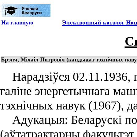
На главную
С
Брэнч, Міхаіл Пятровіч (кандыдат тэхнічных наву
Нарадзіўся 02.11.1936, г
галіне энергетычнага ма
тэхнічных навук (1967), д
Адукацыя: Беларускі пол
(аўтатрактарны факультэт,