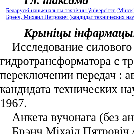
Гл. таксама
Беларускі нацыянальны тэхнічны ўніверсітэт (Мінск
Бренч, Михаил Петрович (кандидат технических наук
Крыніцы інфармацы
Исследование силового 
гидротрансформатора с т
переключении передач : ав
кандидата технических на
1967.
Анкета вучонага (без ан
Брэнч Міхаіл Пятровіч //