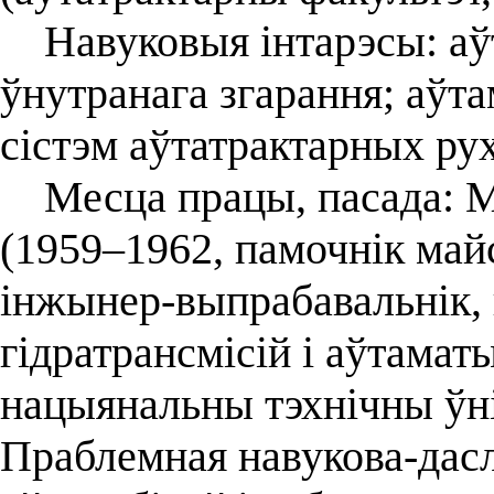
Навуковыя інтарэсы: аўта
ўнутранага згарання; аў
сістэм аўтатрактарных рух
Месца працы, пасада: Мі
(1959–1962, памочнік май
інжынер-выпрабавальнік, 
гідратрансмісій і аўтамат
нацыянальны тэхнічны ўні
Праблемная навукова-дас