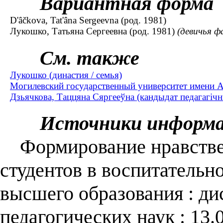
Вариантная форма
D'âčkova, Tat'âna Sergeevna (род. 1981)
Лукошко, Татьяна Сергеевна (род. 1981)
(девичья ф
См. также
Лукошко (династия / семья)
Могилевский государственный университет имени А.
Дзьячкова, Таццяна Сяргееўна (кандыдат педагагічны
Источники информ
Формирование нравствен
студентов в воспитательн
высшего образования : дис
педагогических наук : 13.