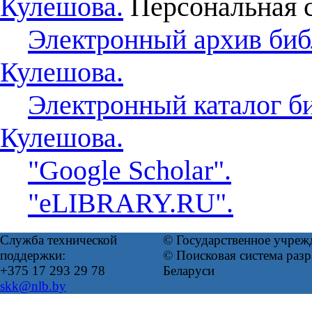
Кулешова.
Персональная с
Электронный архив биб
Кулешова.
Электронный каталог б
Кулешова.
"Google Scholar".
"eLIBRARY.RU".
Служба технической
© Государственное учреж
поддержки:
© Поисковая система ра
+375 17 293 29 78
Беларуси
skk@nlb.by