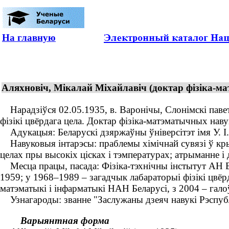
На главную
Аляхновіч, Мікалай Міхайлавіч (доктар фізіка-мат
Нарадзіўся 02.05.1935, в. Варонічы, Слонімскі павет,
фізікі цвёрдага цела. Доктар фізіка-матэматычных нав
Адукацыя: Беларускі дзяржаўны ўніверсітэт імя У. І.
Навуковыя інтарэсы: праблемы хімічнай сувязі ў кр
целах пры высокіх цісках і тэмпературах; атрыманне і
Месца працы, пасада: Фізіка-тэхнічны інстытут АН 
1959; у 1968–1989 – загадчык лабараторыі фізікі цвёр
матэматыкі і інфарматыкі НАН Беларусі, з 2004 – гал
Узнагароды: званне "Заслужаны дзеяч навукі Рэспублі
Варыянтная форма