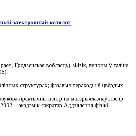
аён, Гродзенская вобласць). Фізік, вучоны ў галіне
96).
лічных структурах; фазавыя пераходы ў цвёрдых
вукова-практычны цэнтр па матэрыялазнаўстве (з
2002 – акадэмік-сакратар Аддзялення фізікі,