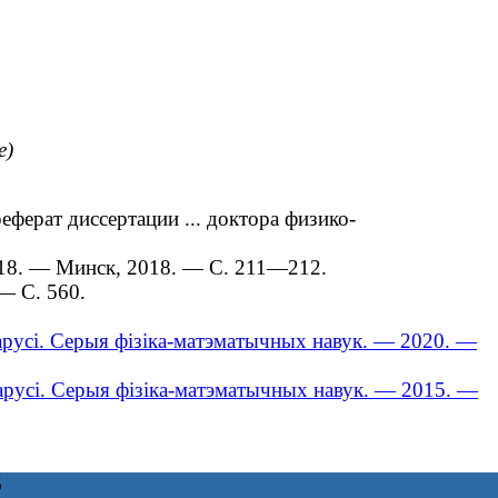
е)
ферат диссертации ... доктора физико-
018. — Минск, 2018. — С. 211—212.
— С. 560.
арусі. Серыя фізіка-матэматычных навук. — 2020. —
еларусі. Серыя фізіка-матэматычных навук. ― 2015. ―
6