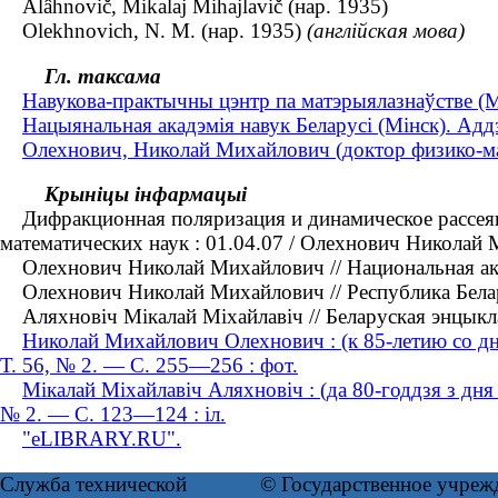
Alâhnovіč, Mіkalaj Mіhajlavіč (нар. 1935)
Olekhnovich, N. M. (нар. 1935)
(англійская мова)
Гл. таксама
Навукова-практычны цэнтр па матэрыялазнаўстве (М
Нацыянальная акадэмія навук Беларусі (Мінск). Аддз
Олехнович, Николай Михайлович (доктор физико-мат
Крыніцы інфармацыі
Дифракционная поляризация и динамическое рассеяние
математических наук : 01.04.07 / Олехнович Николай
Олехнович Николай Михайлович // Национальная ака
Олехнович Николай Михайлович // Республика Беларусь
Аляхновіч Мікалай Міхайлавіч // Беларуская энцыклап
Николай Михайлович Олехнович : (к 85-летию со дн
Т. 56, № 2. — С. 255—256 : фот.
Мікалай Міхайлавіч Аляхновіч : (да 80-годдзя з дн
№ 2. ― С. 123―124 : іл.
"eLIBRARY.RU".
Служба технической
© Государственное учреж