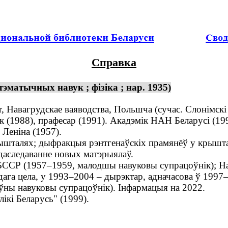
Справка
эматычных навук ; фізіка ; нар. 1935)
 Навагрудскае ваяводства, Польшча (сучас. Слонімскі р
ук (1988), прафесар (1991). Акадэмік НАН Беларусі (19
 Леніна (1957).
ышталях; дыфракцыя рэнтгенаўскіх прамянёў у крышта
 даследаванне новых матэрыялаў.
БССР (1957–1959, малодшы навуковы супрацоўнік); На
дага цела, у 1993–2004 – дырэктар, адначасова ў 1997–
оўны навуковы супрацоўнік). Інфармацыя на 2022.
кі Беларусь" (1999).