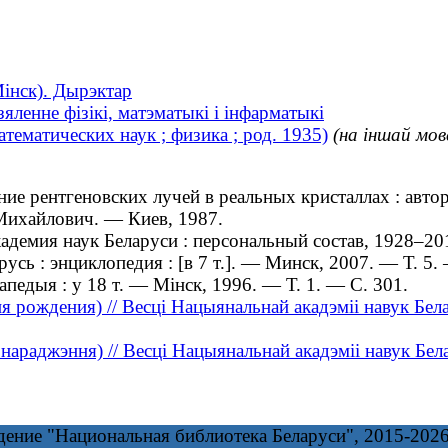
інск). Дырэктар
яленне фізікі, матэматыкі і інфарматыкі
ематических наук ; физика ; род. 1935)
(на іншай мов
 рентгеновских лучей в реальных кристаллах : авторе
 Михайлович. — Киев, 1987.
демия наук Беларуси : персональный состав, 1928–2
 : энциклопедия : [в 7 т.]. — Минск, 2007. — Т. 5. 
едыя : у 18 т. — Мінск, 1996. — Т. 1. — С. 301.
я рождения) // Весці Нацыянальнай акадэміі навук Бел
я нараджэння) // Весці Нацыянальнай акадэміі навук Б
дение "Национальная библиотека Беларуси", 2015-202