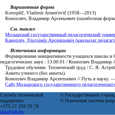
Вариантная форма
Konoplič, Vladimir Arsent'evič (1958—2013)
Коноплич, Владимир Арсеньевич (ошибочная форм
См. также
Мозырский государственный педагогический универ
Канопліч, Уладзімір Арсенцьевіч (кандыдат педага
Источники информации
Формирование инициативности учащихся школы и СПТУ
педагогических наук : 13.00.01 / Коноплич Владимир
Трудовое обучение. Технический труд / С. Я. Астре
Анкета ученого (без анкеты).
Коноплич Владимир Арсентьевич // Путь в науку. —
Сайт Мозырского государственного педагогического
Служба технической
© Государственное учреж
поддержки:
© Поисковая система раз
+375 17 293 29 78
skk@nlb.by