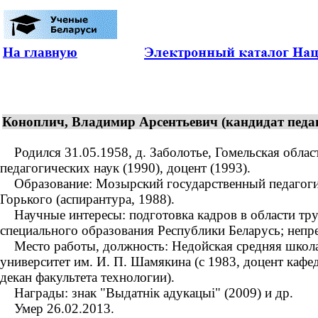
На главную
Коноплич, Владимир Арсентьевич (кандидат педаг
Родился 31.05.1958, д. Заболотье, Гомельская област
педагогических наук (1990), доцент (1993).
Образование: Мозырский государственный педагогиче
Горького (аспирантура, 1988).
Научные интересы: подготовка кадров в области тру
специального образования Республики Беларусь; непр
Место работы, должность: Недойская средняя школа 
университет им. И. П. Шамякина (с 1983, доцент каф
декан факультета технологии).
Награды: знак "Выдатнік адукацыі" (2009) и др.
Умер 26.02.2013.