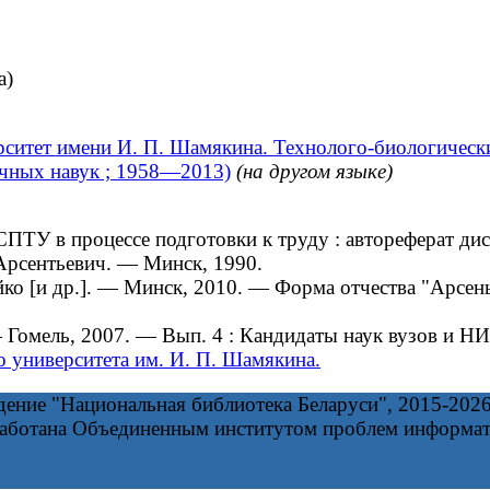
а)
ситет имени И. П. Шамякина. Технолого-биологическ
гічных навук ; 1958—2013)
(на другом языке)
 в процессе подготовки к труду : автореферат дисер
 Арсентьевич. — Минск, 1990.
йко [и др.]. — Минск, 2010. — Форма отчества "Арсе
 Гомель, 2007. — Вып. 4 : Кандидаты наук вузов и 
 университета им. И. П. Шамякина.
дение "Национальная библиотека Беларуси", 2015-202
работана Объединенным институтом проблем информа