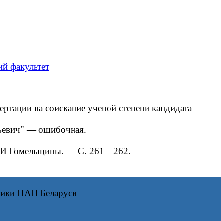
ий факультет
тации на соискание ученой степени кандидата
ньевич" — ошибочная.
НИИ Гомельщины. — С. 261—262.
6
тики НАН Беларуси