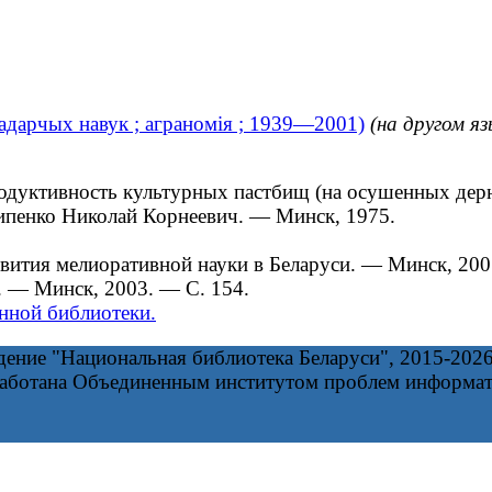
падарчых навук ; аграномія ; 1939—2001)
(на другом яз
ктивность культурных пастбищ (на осушенных дерново
липенко Николай Корнеевич. ― Минск, 1975.
вития мелиоративной науки в Беларуси. — Минск, 200
— Минск, 2003. — С. 154.
нной библиотеки.
дение "Национальная библиотека Беларуси", 2015-202
работана Объединенным институтом проблем информа