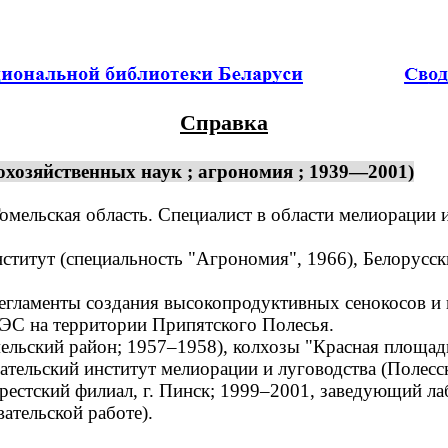
Справка
хозяйственных наук ; агрономия ; 1939—2001)
омельская область. Специалист в области мелиорации 
итут (специальность "Агрономия", 1966), Белорусски
егламенты создания высокопродуктивных сенокосов и
АЭС на территории Припятского Полесья.
ьский район; 1957–1958), колхозы "Красная площадь"
ательский институт мелиорации и луговодства (Полесск
рестский филиал, г. Пинск; 1999–2001, заведующий ла
ательской работе).