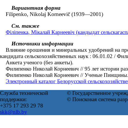
Вариантная форма
Filipenko, Nikolaj Korneevič (1939—2001)
См. также
Філіпенка, Мікалай Карнеевіч (кандыдат сельскагас
Источники информации
Влияние орошения и минеральных удобрений на проду
кандидата сельскохозяйственных наук : 06.01.02 / Фи
Анкета ученого (без анкеты).
Филипенко Николай Корнеевич // 95 лет истории раз
Филипенко Николай Корнеевич // Ученые Пинщины. 
Электронный каталог Белорусской сельскохозяйстве
Служба технической
© Государственное учреж
поддержки:
© Поисковая система раз
+375 17 293 29 78
skk@nlb.by