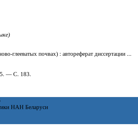
ыке)
-глееватых почвах) : автореферат диссертации ...
5. — С. 183.
6
тики НАН Беларуси