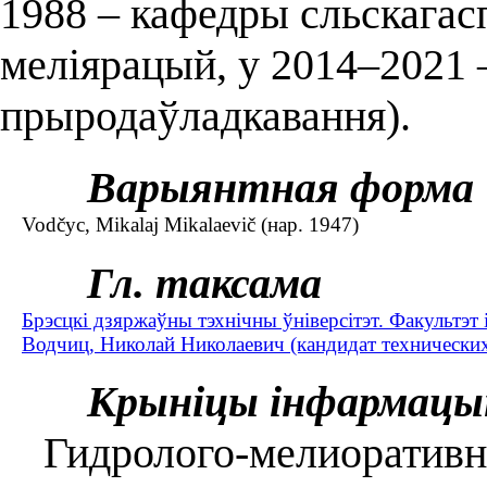
1988 – кафедры сльскагас
меліярацый, у 2014–2021 
прыродаўладкавання).
Варыянтная форма
Vodčyc, Mikalaj Mikalaevič (нар. 1947)
Гл. таксама
Брэсцкі дзяржаўны тэхнічны ўніверсітэт. Факультэт 
Водчиц, Николай Николаевич (кандидат технических 
Крыніцы інфармацы
Гидролого-мелиоративно