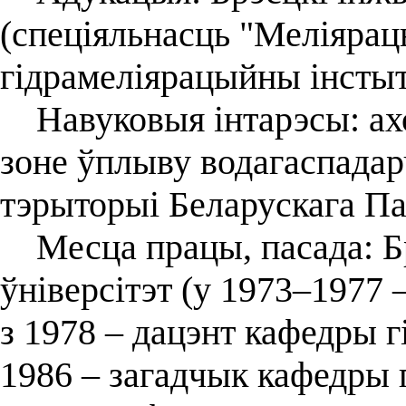
(спеціяльнасць "Меліярац
гідрамеліярацыйны інстыту
Навуковыя інтарэсы: ахо
зоне ўплыву водагаспада
тэрыторыі Беларускага Па
Месца працы, пасада: Бр
ўніверсітэт (у 1973–1977 
з 1978 – дацэнт кафедры г
1986 – загадчык кафедры г