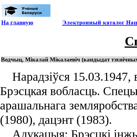
На главную
С
Водчыц, Мікалай Мікалаевіч (кандыдат тэхнічных 
Нарадзіўся 15.03.1947, в
Брэсцкая вобласць. Спецыя
арашальнага земляробства
(1980), дацэнт (1983).
Адукацыя: Брэсцкі інжы