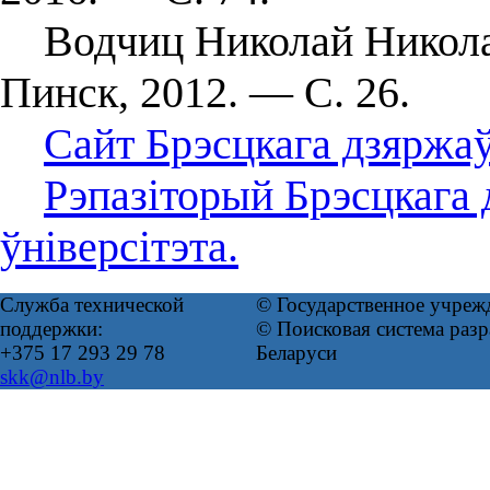
Водчиц Николай Никола
Пинск, 2012. — С. 26.
Сайт Брэсцкага дзяржаўн
Рэпазіторый Брэсцкага 
ўніверсітэта.
Служба технической
© Государственное учреж
поддержки:
© Поисковая система ра
+375 17 293 29 78
Беларуси
skk@nlb.by