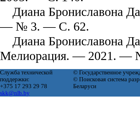
Диана Брониславона Дау
— № 3. — С. 62.
Диана Брониславона Даут
Мелиорация. — 2021. — №
Служба технической
© Государственное учреж
поддержки:
© Поисковая система ра
+375 17 293 29 78
Беларуси
skk@nlb.by