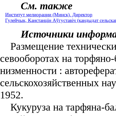
См. также
Институт мелиорации (Минск). Директор
Гулейчык, Канстанцін Аўгуставіч (кандыдат сельска
Источники информ
Размещение технических
севооборотах на торфяно
низменности : автореферат
сельскохозяйственных нау
1952.
Кукуруза на тарфяна-бал