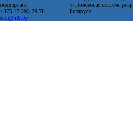
поддержки:
© Поисковая система ра
+375 17 293 29 78
Беларуси
skk@nlb.by