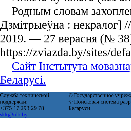
Родным словам захоплена
Дзмітрыеўна : некралог] /
2019. — 27 верасня (№ 38
https://zviazda.by/sites/def
Сайт Інстытута мовазна
Беларусі.
Служба технической
© Государственное учреж
поддержки:
© Поисковая система ра
+375 17 293 29 78
Беларуси
skk@nlb.by