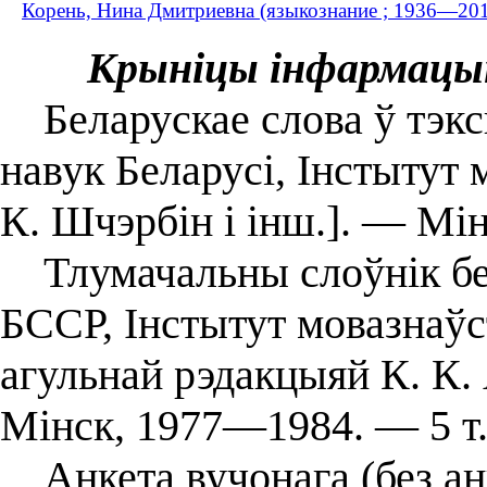
Корень, Нина Дмитриевна (языкознание ; 1936—20
Крыніцы інфармацы
Беларускае слова ў тэксц
навук Беларусі, Інстытут м
К. Шчэрбін і інш.]. ― Мін
Тлумачальны слоўнік бела
БССР, Інстытут мовазнаўст
агульнай рэдакцыяй К. К.
Мінск, 1977―1984. ― 5 т
Анкета вучонага (без ан