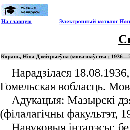
На главную
С
Корань, Ніна Дзмітрыеўна (мовазнаўства ; 1936—
Нарадзілася 18.08.1936, в
Гомельская вобласць. Мов
Адукацыя: Мазырскі дзя
(філалагічны факультэт, 1
Навуковыя інтарэсы: бела