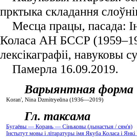
прктыка складання слоўні
Месца працы, пасада: Ін
Коласа АН БССР (1959–199
лексікаграфіі, навуковы с
Памерла 16.09.2019.
Варыянтная форма
Koran', Nina Dzmitryeŭna (1936—2019)
Гл. таксама
Бугаёвы — Корань — Сіньковы (дынастыя / сям'я)
Інстытут мовы і літаратуры імя Якуба Коласа і Янкі