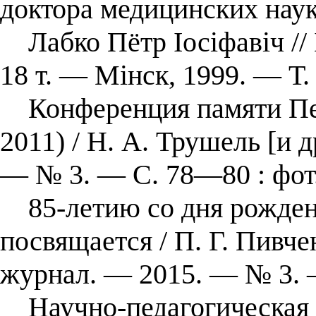
доктора медицинских наук
Лабко Пётр Іосіфавіч // 
18 т. — Мінск, 1999. — Т. 
Конференция памяти Пет
2011) / Н. А. Трушель [и д
— № 3. — С. 78—80 : фот
85-летию со дня рожден
посвящается / П. Г. Пивче
журнал. — 2015. — № 3. 
Научно-педагогическая д