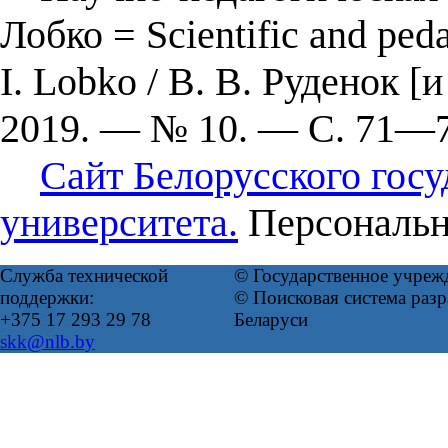
Лобко = Scientific and pedag
I. Lobko / В. В. Руденок [
2019. — № 10. — С. 71—74
Сайт Белорусского гос
университета.
Персональн
Служба технической
© Государственное учреж
поддержки:
© Поисковая система ра
+375 17 293 29 78
Беларуси
skk@nlb.by