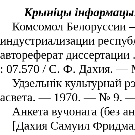
Крыніцы інфармацы
Комсомол Белоруссии —
индустриализации республ
автореферат диссертации .
: 07.570 / С. Ф. Дахия. ―
Удзельнік культурнай рэв
асвета. — 1970. — № 9. 
Анкета вучонага (без ан
[Дахия Самуил Фридмано