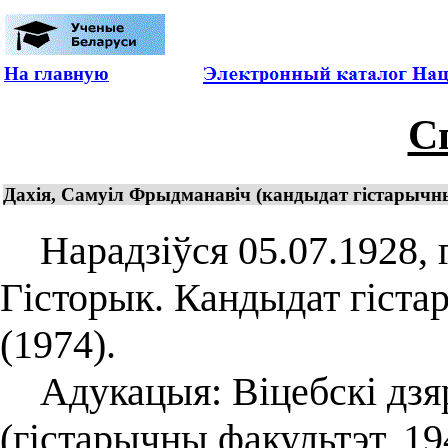
На главную
С
Дахія, Самуіл Фрыдманавіч (кандыдат гістарычных
Нарадзіўся 05.07.1928, г
Гісторык. Кандыдат гіста
(1974).
Адукацыя: Віцебскі дзяр
(гістарычны факультэт, 19