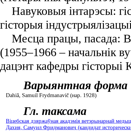
Навуковыя інтарэсы: гіс
гісторыя індустрыялізацы
Месца працы, пасада: Ві
(1955–1966 – начальнік ву
дацэнт кафедры гісторыі К
Варыянтная форма
Dahiâ, Samuil Frydmanavič (нар. 1928)
Гл. таксама
Віцебская дзяржаўная акадэмія ветэрынарнай медыц
Дахия, Самуил Фридманович (кандидат исторических