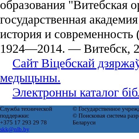
образования "Витебская о
государственная академия
история и современность (
1924—2014. — Витебск, 2
Сайт Віцебскай дзяржа
медыцыны.
Электронны каталог бі
Служба технической
© Государственное учреж
поддержки:
© Поисковая система ра
+375 17 293 29 78
Беларуси
skk@nlb.by