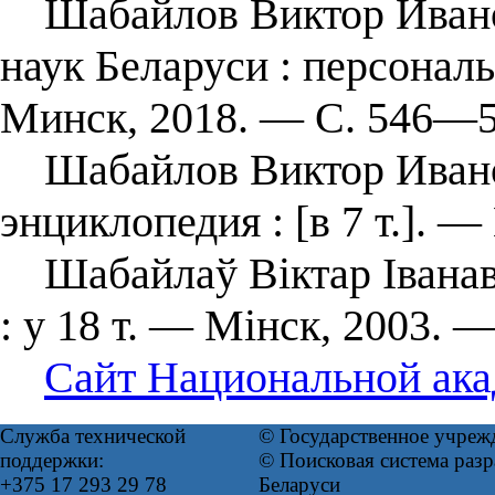
Шабайлов Виктор Иванов
наук Беларуси : персонал
Минск, 2018. — С. 546—5
Шабайлов Виктор Иванови
энциклопедия : [в 7 т.]. —
Шабайлаў Віктар Іванаві
: у 18 т. — Мінск, 2003. —
Сайт Национальной ака
Служба технической
© Государственное учреж
поддержки:
© Поисковая система ра
+375 17 293 29 78
Беларуси