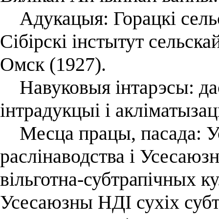
Адукацыя: Горацкі сельс
Сібірскі інстытут сельскай
Омск (1927).
Навуковыя інтарэсы: дас
інтрадукцыі і акліматызац
Месца працы, пасада: У
раслінаводства і Усесаюз
вільготна-субтрапічных ку
Усесаюзны НДІ сухіх субт