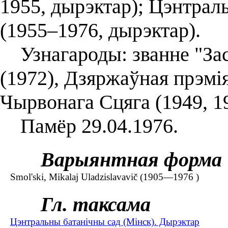
1955, дырэктар); Цэнтра
(1955–1976, дырэктар).
Узнагароды: званне "Зас
(1972), Дзяржаўная прэмі
Чырвонага Сцяга (1949, 19
Памёр 29.04.1976.
Варыянтная форма
Smol'ski, Mіkalaj Uladzіslavavіč (1905—1976 )
Гл. таксама
Цэнтральны батанічны сад (Мінск). Дырэктар