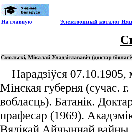
На главную
С
Смольскі, Мікалай Уладзіслававіч (доктар біялагі
Нарадзіўся 07.10.1905, м
Мінская губерня (сучас. г
вобласць). Батанік. Доктар
прафесар (1969). Акадэмі
Вялікай Айчыннай вайны.