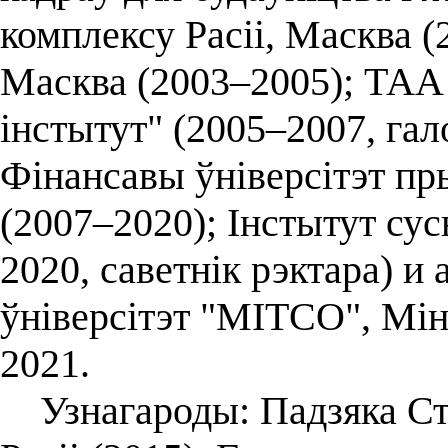
комплексу Расіі, Масква 
Масква (2003–2005); ТАА
інстытут" (2005–2007, га
Фінансавы ўніверсітэт пр
(2007–2020); Інстытут су
2020, саветнік рэктара) 
ўніверсітэт "МІТСО", Мін
2021.
Узнагароды: Падзяка С