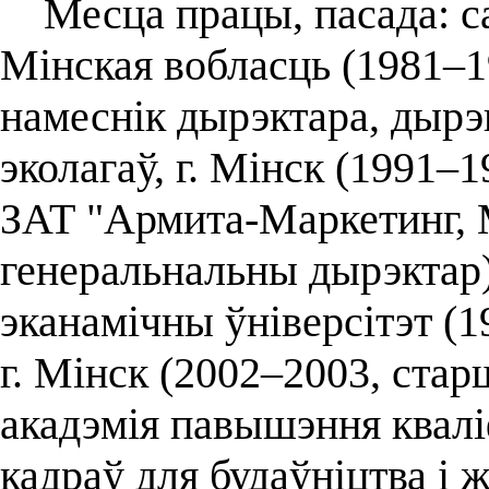
Месца працы, пасада: саў
Мінская вобласць (1981–1
намеснік дырэктара, дыр
эколагаў, г. Мінск (1991–
ЗАТ "Армита-Маркетинг, 
генеральнальны дырэктар)
эканамічны ўніверсітэт (
г. Мінск (2002–2003, ста
акадэмія павышэння квалі
кадраў для будаўніцтва і