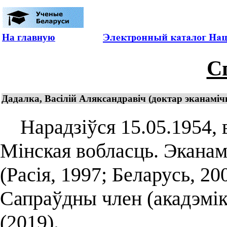
На главную
С
Дадалка, Васілій Аляксандравіч (доктар эканамічн
Нарадзіўся 15.05.1954, в
Мінская вобласць. Эканам
(Расія, 1997; Беларусь, 20
Сапраўдны член (акадэмік
(2019).