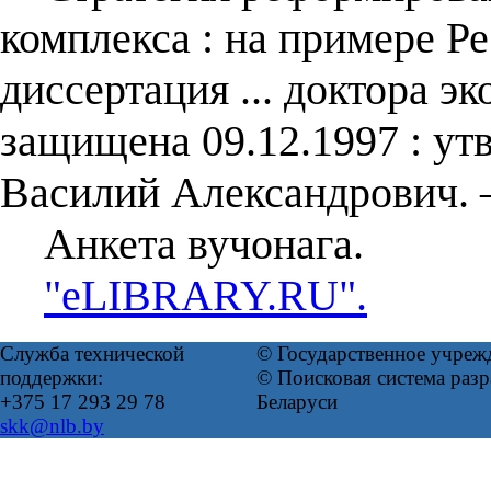
комплекса : на примере Р
диссертация ... доктора эк
защищена 09.12.1997 : ут
Василий Александрович. 
Анкета вучонага.
"eLIBRARY.RU".
Служба технической
© Государственное учреж
поддержки:
© Поисковая система ра
+375 17 293 29 78
Беларуси
skk@nlb.by