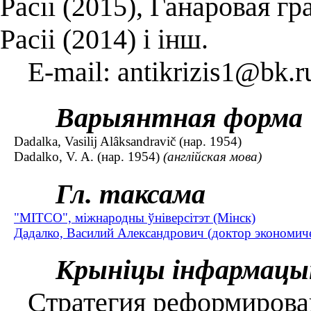
Расіі (2015), Ганаровая г
Расіі (2014) і інш.
E-mail: antikrizis1@bk.r
Варыянтная форма
Dadalka, Vasіlіj Alâksandravіč (нар. 1954)
Dadalko, V. A. (нар. 1954)
(англійская мова)
Гл. таксама
"МІТСО", міжнародны ўніверсітэт (Мінск)
Дадалко, Василий Александрович (доктор экономичес
Крыніцы інфармацы
Стратегия реформирова