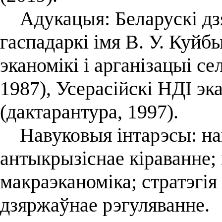
Адукацыя: Беларускі дз
гаспадаркі імя В. У. Куйб
эканомікі і арганізацыі се
1987), Усерасійскі НДІ эк
(дактарантура, 1997).
Навуковыя інтарэсы: нац
антыкрызіснае кіраванне; 
макраэканоміка; стратэгія
дзяржаўнае рэгуляванне.