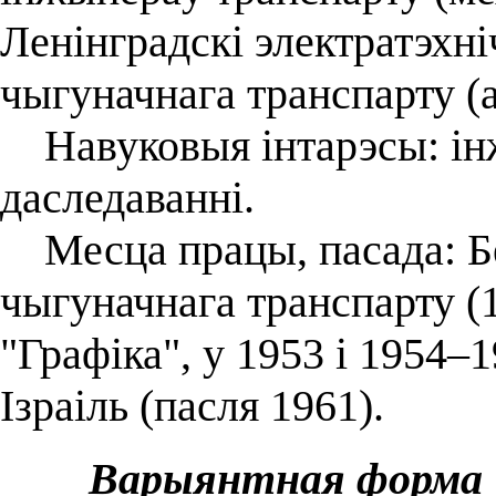
Ленінградскі электратэхн
чыгуначнага транспарту (а
Навуковыя інтарэсы: інж
даследаванні.
Месца працы, пасада: Бе
чыгуначнага транспарту (
"Графіка", у 1953 і 1954–
Ізраіль (пасля 1961).
Варыянтная форма