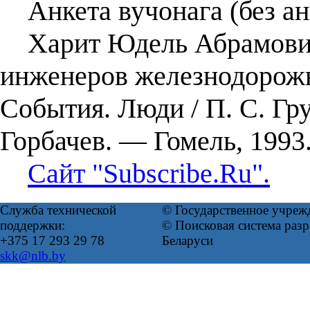
Анкета вучонага (без ан
Харит Юдель Абрамович 
инженеров железнодорожн
События. Люди / П. С. Гру
Горбачев. — Гомель, 1993
Сайт "Subscribe.Ru".
Служба технической
© Государственное учреж
поддержки:
© Поисковая система ра
+375 17 293 29 78
Беларуси
skk@nlb.by