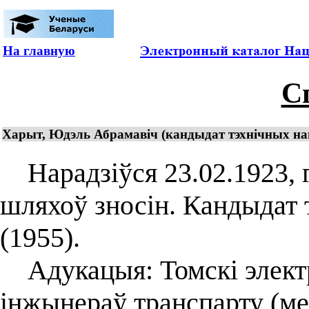
На главную
С
Харыт, Юдэль Абрамавіч (кандыдат тэхнічных наву
Нарадзіўся 23.02.1923, г
шляхоў зносін. Кандыдат 
(1955).
Адукацыя: Томскі электр
інжынераў транспарту (ме