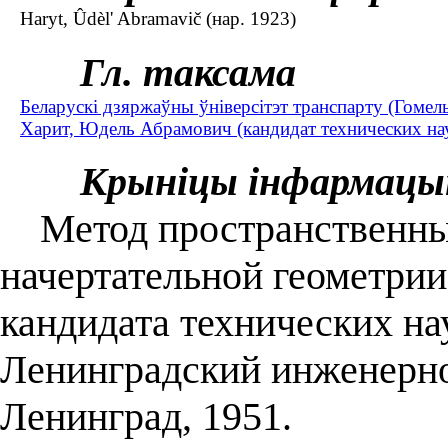
Haryt, Ûdèl' Abramavič (нар. 1923)
Гл. таксама
Беларускі дзяржаўны ўніверсітэт транспарту (Гомел
Харит, Юдель Абрамович (кандидат технических нау
Крыніцы інфармацы
Метод пространственных
начертательной геометрии 
кандидата технических нау
Ленинградский инженерно
Ленинград, 1951.