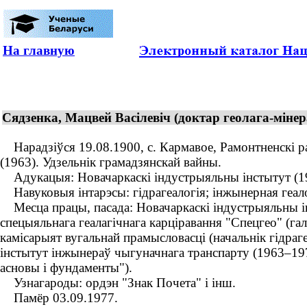
На главную
Сядзенка, Мацвей Васілевіч (доктар геолага-міне
Нарадзіўся 19.08.1900, с. Кармавое, Рамонтненскі раё
(1963). Удзельнік грамадзянскай вайны.
Адукацыя: Новачаркаскі індустрыяльны інстытут (1
Навуковыя інтарэсы: гідрагеалогія; інжынерная геало
Месца працы, пасада: Новачаркаскі індустрыяльны ін
спецыяльнага геалагічнага карціравання "Спецгео" (г
камісарыят вугальнай прамысловасці (начальнік гідраг
інстытут інжынераў чыгуначнага транспарту (1963–197
асновы і фундаменты").
Узнагароды: ордэн "Знак Почета" і інш.
Памёр 03.09.1977.