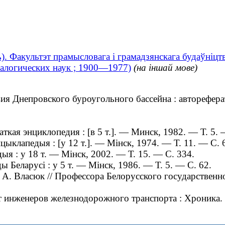
). Факультэт прамысловага і грамадзянскага будаўніцт
ралогических наук ; 1900—1977)
(на іншай мове)
я Днепровского буроугольного бассейна : автореферат
кая энциклопедия : [в 5 т.]. — Минск, 1982. — Т. 5. 
ыклапедыя : [у 12 т.]. — Мінск, 1974. — Т. 11. — С. 
я : у 18 т. — Мінск, 2002. — Т. 15. — С. 334.
еларусі : у 5 т. — Мінск, 1986. — Т. 5. — С. 62.
 А. Власюк // Профессора Белорусского государственн
инженеров железнодорожного транспорта : Хроника. С