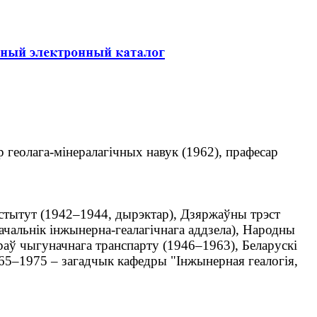
р геолага-мінералагічных навук (1962), прафесар
стытут (1942–1944, дырэктар), Дзяржаўны трэст
ачальнік інжынерна-геалагічнага аддзела), Народны
ераў чыгуначнага транспарту (1946–1963), Беларускі
965–1975 – загадчык кафедры "Інжынерная геалогія,