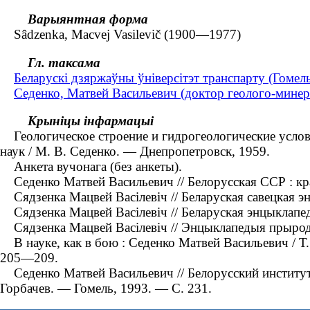
Варыянтная форма
Sâdzenka, Macvej Vasilevič (1900—1977)
Гл. таксама
Беларускі дзяржаўны ўніверсітэт транспарту (Гомель
Седенко, Матвей Васильевич (доктор геолого-мине
Крыніцы інфармацыі
Геологическое строение и гидрогеологические услови
наук / М. В. Седенко. — Днепропетровск, 1959.
Анкета вучонага (без анкеты).
Седенко Матвей Васильевич // Белорусская ССР : крат
Сядзенка Мацвей Васілевіч // Беларуская савецкая энц
Сядзенка Мацвей Васілевіч // Беларуская энцыклапеды
Сядзенка Мацвей Васілевіч // Энцыклапедыя прыроды Б
В науке, как в бою : Седенко Матвей Васильевич / Т.
205—209.
Седенко Матвей Васильевич // Белорусский институт 
Горбачев. — Гомель, 1993. — С. 231.