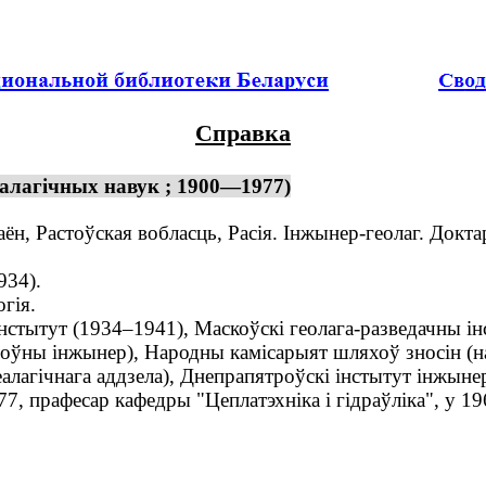
Справка
ралагічных навук ; 1900—1977)
н, Растоўская вобласць, Расія. Інжынер-геолаг. Докта
934).
гія.
стытут (1934–1941), Маскоўскі геолага-разведачны ін
алоўны інжынер), Народны камісарыят шляхоў зносін (н
еалагічнага аддзела), Днепрапятроўскі інстытут інжын
7, прафесар кафедры "Цеплатэхніка і гідраўліка", у 1