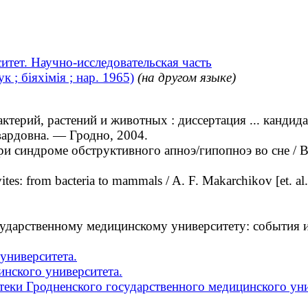
тет. Научно-исследовательская часть
 ; біяхімія ; нар. 1965)
(на другом языке)
рий, растений и животных : диссертация ... кандидат
вардовна. — Гродно, 2004.
синдроме обструктивного апноэ/гипопноэ во сне / В.
es: from bacteria to mammals / A. F. Makarchikov [et. al.
дарственному медицинскому университету: события и 
университета.
нского университета.
еки Гродненского государственного медицинского уни