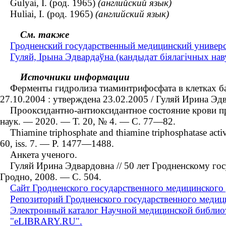
Gulyai, I. (род. 1965)
(английский язык)
Huliai, I. (род. 1965)
(английский язык)
См. также
Гродненский государственный медицинский универси
Гуляй, Ірына Эдвардаўна (кандыдат біялагічных навук
Источники информации
Ферменты гидролиза тиаминтрифосфата в клетках бакте
27.10.2004 : утверждена 23.02.2005 / Гуляй Ирина Эд
Прооксидантно-антиоксидантное состояние крови при 
наук. — 2020. — Т. 20, № 4. — С. 77—82.
Thiamine triphosphate and thiamine triphosphatase activit
60, iss. 7. — P. 1477—1488.
Анкета ученого.
Гуляй Ирина Эдвардовна // 50 лет Гродненскому госу
Гродно, 2008. — С. 504.
Сайт Гродненского государственного медицинского 
Репозиторий Гродненского государственного медици
Электронный каталог Научной медицинской библиот
"eLIBRARY.RU".