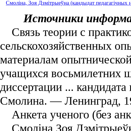
Смоліна, Зоя Дзмітрыеўна (кандыдат педагагічных 
Источники информ
Связь теории с практико
сельскохозяйственных оп
материалам опытнической
учащихся восьмилетних ш
диссертации ... кандидата 
Смолина. — Ленинград, 1
Анкета ученого (без анк
Смоліна Зоя Дзмітрыеўна