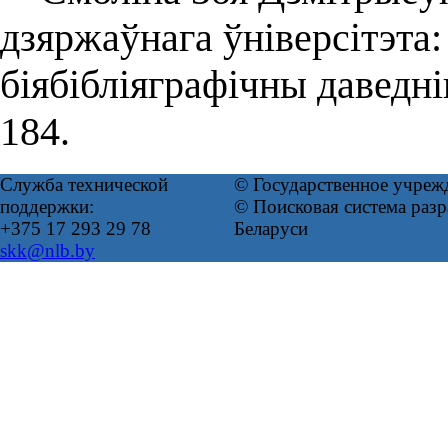
дзяржаўнага ўніверсітэта
біябібліяграфічны даведн
184.
Служба технической
© Государственное учреж
поддержки:
© Поисковая система ра
+375 17 293 29 78
Беларуси
skk@nlb.by