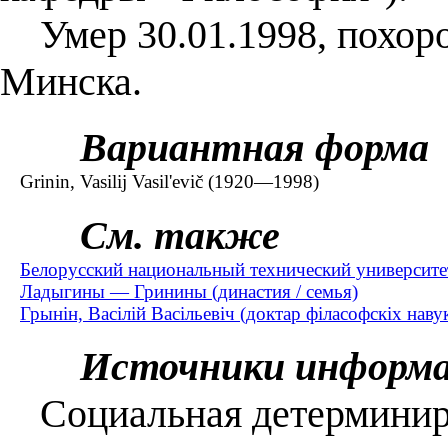
Умер 30.01.1998, похоро
Минска.
Вариантная форма
Grinin, Vasilij Vasil'evič (1920—1998)
См. также
Белорусский национальный технический университет
Ладыгины — Гринины (династия / семья)
Грынін, Васілій Васільевіч (доктар філасофскіх нав
Источники информ
Социальная детерминиро