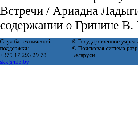
Встречи / Ариадна Ладыг
содержании о Гринине В. 
Служба технической
© Государственное учреж
поддержки:
© Поисковая система ра
+375 17 293 29 78
Беларуси
skk@nlb.by