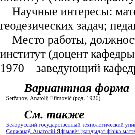
Научные интересы: мате
геодезических задач; пед
Место работы, должност
институт (доцент кафедры
1970 – заведующий кафед
Вариантная форма
Seržanov, Anatolij Efimovič (род. 1926)
См. также
Белорусский государственный технологический уни
Сяржанаў, Анатолій Яфімавіч (кандыдат фізіка-матэ