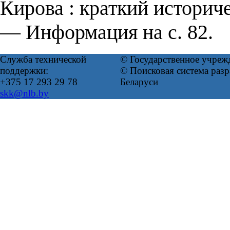
Кирова : краткий историч
— Информация на с. 82.
Служба технической
© Государственное учреж
поддержки:
© Поисковая система ра
+375 17 293 29 78
Беларуси
skk@nlb.by