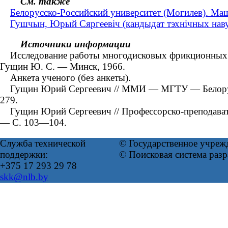
См. также
Белорусско-Российский университет (Могилев). Ма
Гушчын, Юрый Сяргеевіч (кандыдат тэхнічных навук
Источники информации
Исследование работы многодисковых фрикционных муф
Гущин Ю. С. ― Минск, 1966.
Анкета ученого (без анкеты).
Гущин Юрий Сергеевич // ММИ — МГТУ — Белорусско-
279.
Гущин Юрий Сергеевич // Профессорско-преподават
— С. 103—104.
Служба технической
© Государственное учреж
поддержки:
© Поисковая система раз
+375 17 293 29 78
skk@nlb.by