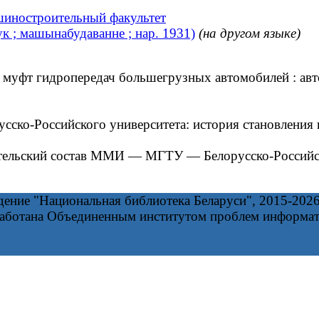
шиностроительный факультет
 ; машынабудаванне ; нар. 1931)
(на другом языке)
т гидропередач большегрузных автомобилей : автореф
Российского университета: история становления и 
ельский состав ММИ — МГТУ — Белорусско-Российск
дение "Национальная библиотека Беларуси", 2015-202
работана Объединенным институтом проблем информа