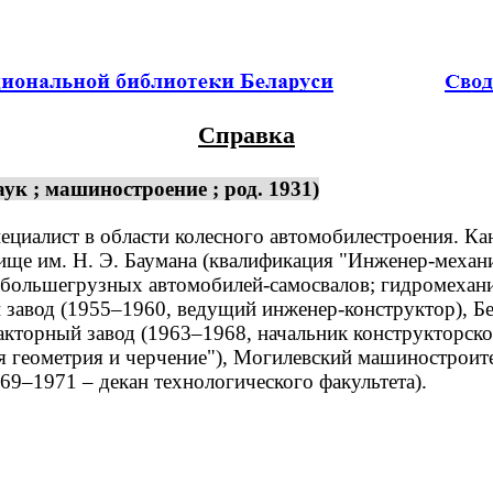
Справка
к ; машиностроение ; род. 1931)
пециалист в области колесного автомобилестроения. Ка
е им. Н. Э. Баумана (квалификация "Инженер-механи
большегрузных автомобилей-самосвалов; гидромехани
вод (1955–1960, ведущий инженер-конструктор), Бел
акторный завод (1963–1968, начальник конструкторско
я геометрия и черчение"), Могилевский машиностроит
69–1971 – декан технологического факультета).