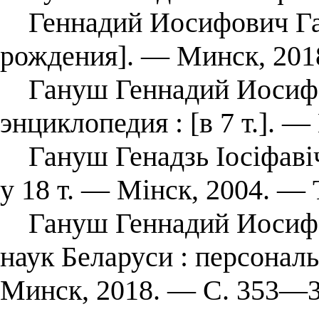
Геннадий Иосифович Гану
рождения]. ― Минск, 201
Гануш Геннадий Иосифови
энциклопедия : [в 7 т.]. —
Гануш Генадзь Іосіфавіч 
у 18 т. — Мінск, 2004. — Т
Гануш Геннадий Иосифов
наук Беларуси : персонал
Минск, 2018. — С. 353—3