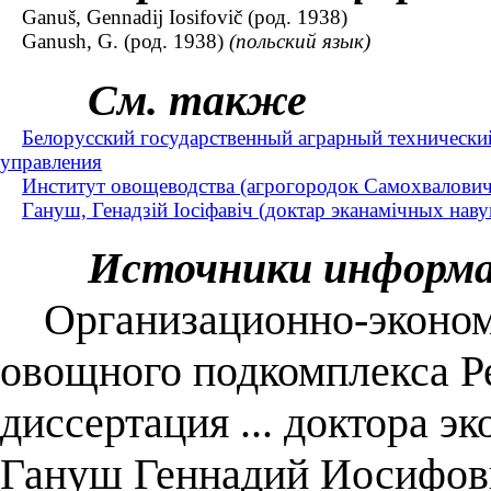
Ganuš, Gennadij Iosifovič (род. 1938)
Ganush, G. (род. 1938)
(польский язык)
См. также
Белорусский государственный аграрный технический
управления
Институт овощеводства (агрогородок Самохвалович
Гануш, Генадзій Іосіфавіч (доктар эканамічных навук
Источники информ
Организационно-экономи
овощного подкомплекса Р
диссертация ... доктора эк
Гануш Геннадий Иосифов