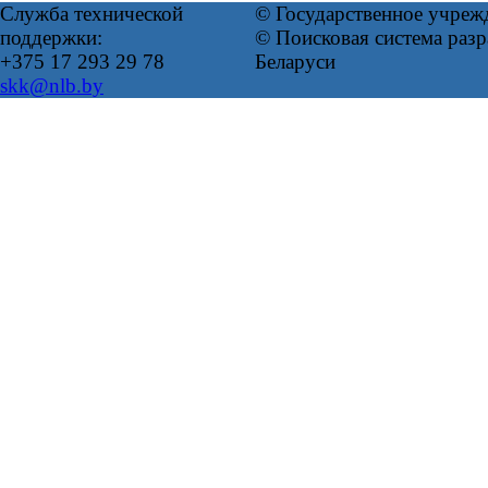
Служба технической
© Государственное учреж
поддержки:
© Поисковая система ра
+375 17 293 29 78
Беларуси
skk@nlb.by