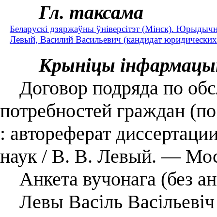
Гл. таксама
Беларускі дзяржаўны ўніверсітэт (Мінск). Юрыдыч
Левый, Василий Васильевич (кандидат юридических
Крыніцы інфармацы
Договор подряда по об
потребностей граждан (п
: автореферат диссертации
наук / В. В. Левый. ― Мос
Анкета вучонага (без ан
Левы Васіль Васільевіч 