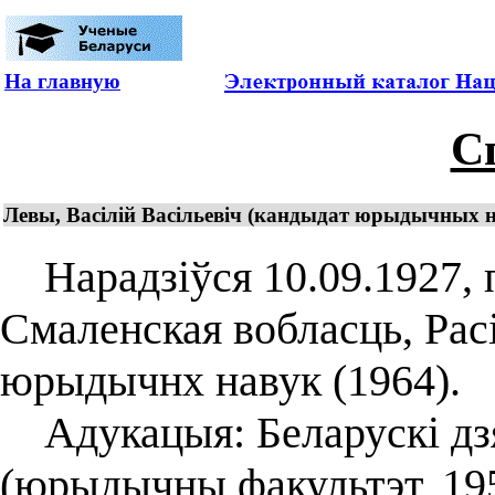
На главную
С
Левы, Васілій Васільевіч (кандыдат юрыдычных н
Нарадзіўся 10.09.1927, п
Смаленская вобласць, Рас
юрыдычнх навук (1964).
Адукацыя: Беларускі дзя
(юрыдычны факультэт, 195