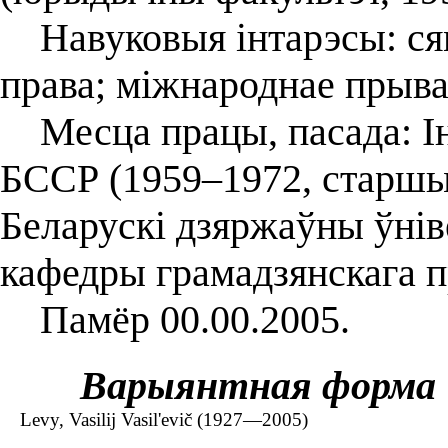
Навуковыя інтарэсы: сям
права; міжнароднае прыва
Месца працы, пасада: Ін
БССР (1959–1972, старшы
Беларускі дзяржаўны ўніве
кафедры грамадзянскага п
Памёр 00.00.2005.
Варыянтная форма
Levy, Vasilij Vasil'evič (1927—2005)