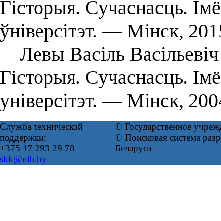
Гісторыя. Сучаснасць. Ім
ўніверсітэт. — Мінск, 201
Левы Васіль Васільевіч 
Гісторыя. Сучаснасць. Ім
універсітэт. — Мінск, 20
Служба технической
© Государственное учреж
поддержки:
© Поисковая система ра
+375 17 293 29 78
Беларуси
skk@nlb.by