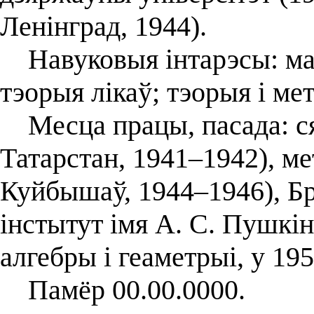
Ленінград, 1944).
Навуковыя інтарэсы: матэ
тэорыя лікаў; тэорыя і м
Месца працы, пасада: сяр
Татарстан, 1941–1942), ме
Куйбышаў, 1944–1946), Б
інстытут імя А. С. Пушкі
алгебры і геаметрыі, у 19
Памёр 00.00.0000.