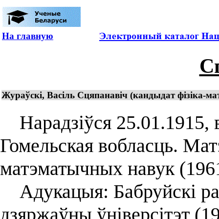
На главную
С
Жураўскі, Васіль Сцяпанавіч (кандыдат фізіка-м
Нарадзіўся 25.01.1915, в.
Гомельская вобласць. Мат
матэматычных навук (1961)
Адукацыя: Бабруйскі раб
дзяржаўны ўніверсітэт (19