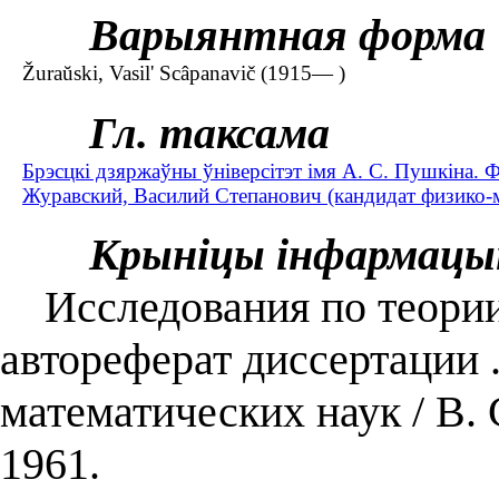
Варыянтная форма
Žuraŭski, Vasil' Scâpanavič (1915— )
Гл. таксама
Брэсцкі дзяржаўны ўніверсітэт імя А. С. Пушкіна. 
Журавский, Василий Степанович (кандидат физико-м
Крыніцы інфармацы
Исследования по теории
автореферат диссертации .
математических наук / В.
1961.