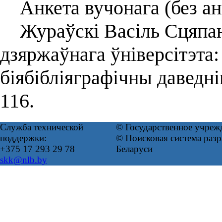
Анкета вучонага (без ан
Жураўскі Васіль Сцяпана
дзяржаўнага ўніверсітэта
біябібліяграфічны даведн
116.
Служба технической
© Государственное учреж
поддержки:
© Поисковая система ра
+375 17 293 29 78
Беларуси
skk@nlb.by