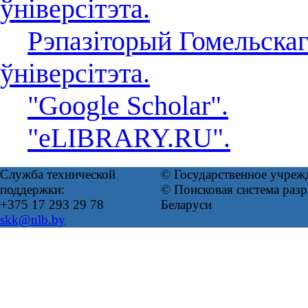
ўніверсітэта.
Рэпазіторый Гомельска
ўніверсітэта.
"Google Scholar".
"eLIBRARY.RU".
Служба технической
© Государственное учреж
поддержки:
© Поисковая система ра
+375 17 293 29 78
Беларуси
skk@nlb.by