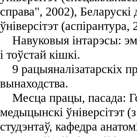
справа", 2002), Беларуск
ўніверсітэт (аспірантура, 
Навуковыя інтарэсы: эмб
і тоўстай кішкі.
9 рацыяналізатарскіх пра
вынаходства.
Месца працы, пасада: Г
медыцынскі ўніверсітэт (
студэнтаў, кафедра анатом