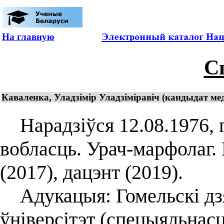
На главную
С
Каваленка, Уладзімір Уладзіміравіч (кандыдат мед
Нарадзіўся 12.08.1976, г
вобласць. Урач-марфолаг.
(2017), дацэнт (2019).
Адукацыя: Гомельскі дз
ўніверсітэт (спецыяльнас