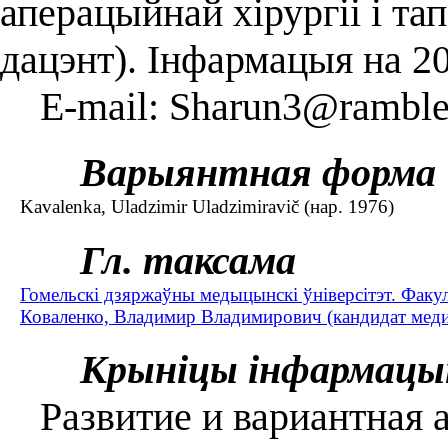
аперацыйнай хірургіі і тап
дацэнт). Інфармацыя на 2
E-mail: Sharun3@rambler
Варыянтная форма
Kavalenka, Uladzіmіr Uladzіmіravіč (нар. 1976)
Гл. таксама
Гомельскі дзяржаўны медыцынскі ўніверсітэт. Факу
Коваленко, Владимир Владимирович (кандидат медиц
Крыніцы інфармацы
Развитие и вариантная 