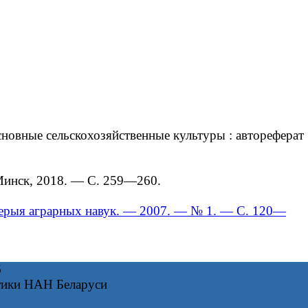
овные сельскохозяйственные культуры : автореферат
Минск, 2018. — С. 259—260.
. Серыя аграрных навук. — 2007. — № 1. — С. 120—
6
тики НАН Беларуси