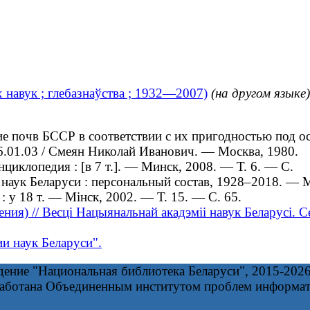
х навук ; глебазнаўства ; 1932—2007)
(на другом языке)
почв БССР в соответствии с их пригодностью под осн
 06.01.03 / Смеян Николай Иванович. — Москва, 1980.
иклопедия : [в 7 т.]. — Минск, 2008. — Т. 6. — С.
аук Беларуси : персональный состав, 1928–2018. — 
 у 18 т. — Мінск, 2002. — Т. 15. — С. 65.
ения) // Весці Нацыянальнай акадэміі навук Беларусі
и наук Беларуси".
дение "Национальная библиотека Беларуси", 2015-202
работана Объединенным институтом проблем информа