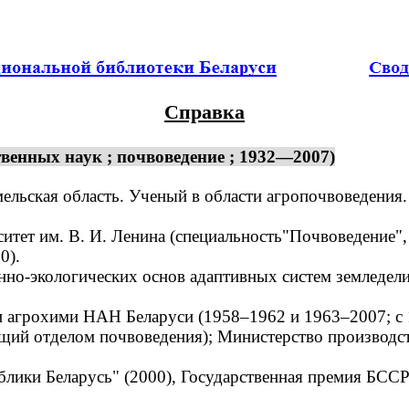
Справка
венных наук ; почвоведение ; 1932—2007)
ельская область. Ученый в области агропочвоведения.
ет им. В. И. Ленина (специальность"Почвоведение", 
0).
о-экологических основ адаптивных систем земледелия
агрохими НАН Беларуси (1958–1962 и 1963–2007; с 19
щий отделом почвоведения); Министерство производст
ики Беларусь" (2000), Государственная премия БССР (