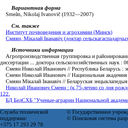
Вариантная форма
Smeân, Nikolaj Ivanovič (1932—2007)
См. также
Институт почвоведения и агрохимии (Минск)
Смяян, Мікалай Іванавіч (доктар сельскагаспадарчы
Источники информации
Агропроизводственная группировка и районирование 
диссертации ... доктора сельскохозяйственных наук :
Смеян Николай Иванович // Республика Беларусь : энц
Смеян Николай Иванович // Национальная академия н
Смяян Мікалай Іванавіч // Беларуская энцыклапедыя :
Николай Иванович Смеян : (к 75-летию со дня рожд
122.
БД БелСХБ "Ученые-аграрии Национальной академи
Служба технической
© Государственное учреж
поддержки:
© Поисковая система раз
+375 17 293 29 78