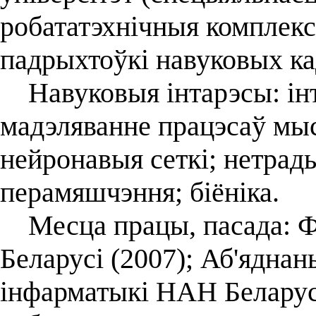
робататэхнічныя комплекс
падрыхтоўкі навуковых кад
Навуковыя інтарэсы: інтэ
мадэляванне працэсаў мыс
нейронавыя сеткі; нетра
перамяшчэння; біёніка.
Месца працы, пасада: Фі
Беларусі (2007); Аб'ядна
інфарматыкі НАН Беларусі