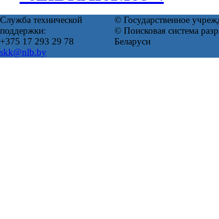
Служба технической
© Государственное учреж
поддержки:
© Поисковая система ра
+375 17 293 29 78
Беларуси
skk@nlb.by