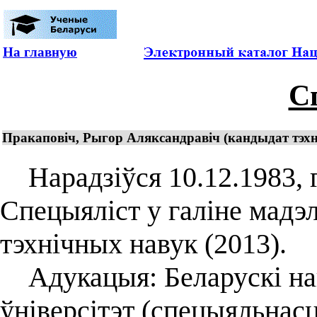
На главную
С
Пракаповіч, Рыгор Аляксандравіч (кандыдат тэхні
Нарадзіўся 10.12.1983, г
Спецыяліст у галіне мадэ
тэхнічных навук (2013).
Адукацыя: Беларускі на
ўніверсітэт (спецыяльнас