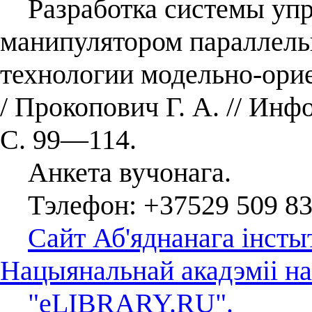
Разработка системы упр
манипулятором параллель
технологии модельно-ори
/ Прокопович Г. А. // Ин
С. 99—114.
Анкета вучонага.
Тэлефон: +37529 509 83
Сайт Аб'яднанага інсты
Нацыянальнай акадэміі на
"eLIBRARY.RU".