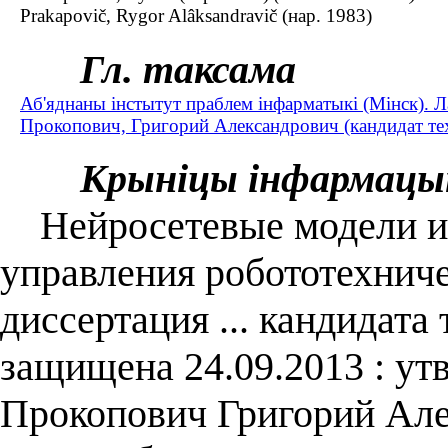
Prakapovіč, Rygor Alâksandravіč (нар. 1983)
Гл. таксама
Аб'яднаны інстытут праблем інфарматыкі (Мінск). 
Прокопович, Григорий Александрович (кандидат тех
Крыніцы інфармацы
Нейросетевые модели ин
управления робототехниче
диссертация ... кандидата 
защищена 24.09.2013 : утв
Прокопович Григорий Але