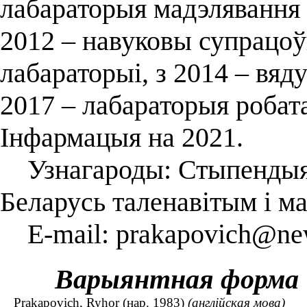
лабараторыя мадэлявання 
2012 – навуковы супрацоў
лабараторыі, з 2014 – вяд
2017 – лабараторыя робата
Інфармацыя на 2021.
Узнагароды: Стыпендыя 
Беларусь таленавітым і м
E-mail: prakapovich@new
Варыянтная форма
Prakapovich, Ryhor (нар. 1983)
(англійская мова)