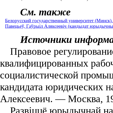
См. также
Белорусский государственный университет (Минск)
Павецьеў, Гаўрыіл Аляксеевіч (кандыдат юрыдычны
Источники информ
Правовое регулирование
квалифицированных рабоч
социалистической промышл
кандидата юридических на
Алексеевич. — Москва, 1
Развіццё юрыдычнай нав