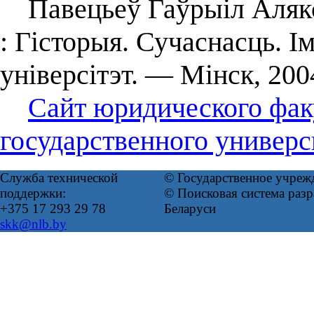
Павецьеў Гаўрыіл Алякс
: Гісторыя. Сучаснасць. І
універсітэт. — Мінск, 200
Сайт юридического фак
государственного универс
Служба технической
© Государственное учреж
поддержки:
© Поисковая система ра
+375 17 293 29 78
Беларуси
skk@nlb.by