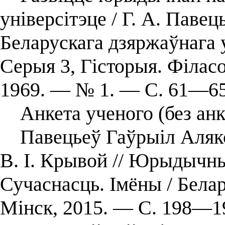
універсітэце / Г. А. Павець
Беларускага дзяржаўнага ун
Серыя 3, Гісторыя. Філас
1969. — № 1. — С. 61—65
Анкета ученого (без анк
Павецьеў Гаўрыіл Аляксе
В. І. Крывой // Юрыдычны
Сучаснасць. Імёны / Бела
Мінск, 2015. — С. 198—1