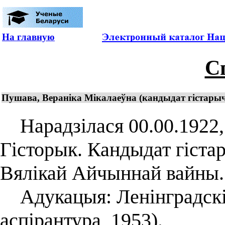
На главную
С
Пушава, Вераніка Мікалаеўна (кандыдат гістарыч
Нарадзілася 00.00.1922, 
Гісторык. Кандыдат гіста
Вялікай Айчыннай вайны.
Адукацыя: Ленінградскі 
аспірантура, 1953).