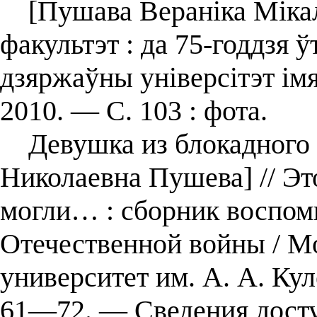
[Пушава Вераніка Мікала
факультэт : да 75-годдзя ў
дзяржаўны універсітэт ім
2010. — С. 103 : фота.
Девушка из блокадного Л
Николаевна Пушева] // Эт
могли… : сборник воспом
Отечественной войны / М
университет им. А. А. Ку
61—72. — Сведения досту