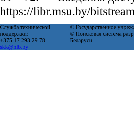
https://libr.msu.by/bitstr
Служба технической
© Государственное учреж
поддержки:
© Поисковая система ра
+375 17 293 29 78
Беларуси
skk@nlb.by