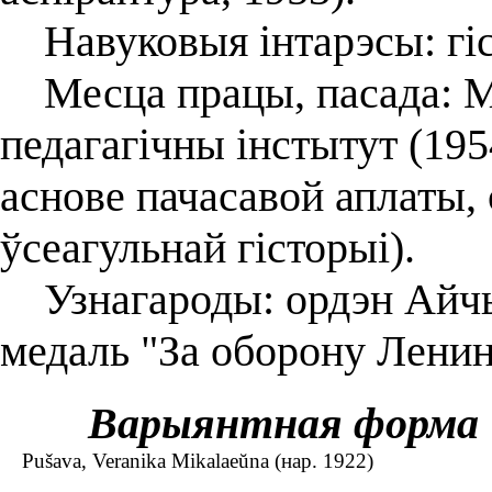
Навуковыя інтарэсы: гіс
Месца працы, пасада: М
педагагічны інстытут (195
аснове пачасавой аплаты
ўсеагульнай гісторыі).
Узнагароды: ордэн Айчын
медаль "За оборону Ленинг
Варыянтная форма
Pušava, Veranika Mikalaeŭna (нар. 1922)