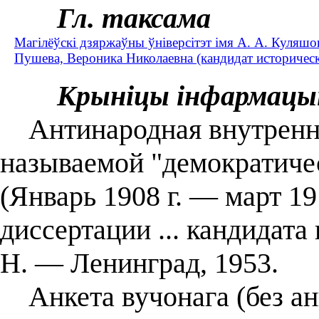
Гл. таксама
Магілёўскі дзяржаўны ўніверсітэт імя А. А. Куляшо
Пушева, Вероника Николаевна (кандидат исторически
Крыніцы інфармацы
Антинародная внутренняя
называемой "демократиче
(Январь 1908 г. — март 191
диссертации ... кандидата
Н. — Ленинград, 1953.
Анкета вучонага (без ан