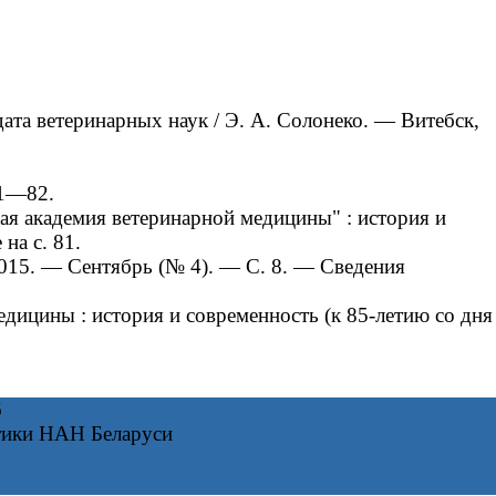
та ветеринарных наук / Э. А. Солонеко. — Витебск,
81—82.
я академия ветеринарной медицины" : история и
на с. 81.
015. — Сентябрь (№ 4). — С. 8. — Сведения
дицины : история и современность (к 85-летию со дня
6
тики НАН Беларуси