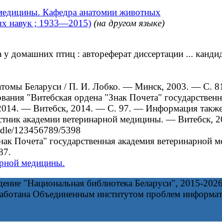
 медицины. Кафедра анатомии животных
ых навук ; 1933—2015)
(на другом языке)
домашних птиц : автореферат диссертации ... кандида
атомы Беларуси / П. И. Лобко. — Минск, 2003. — С. 
ния "Витебская ордена "Знак Почета" государственна
2014. — Витебск, 2014. — С. 97. — Информация также 
стник академии ветеринарной медицины. — Витебск, 2
ndle/123456789/5398
к Почета" государственная академия ветеринарной ме
87.
арной медицины.
дение "Национальная библиотека Беларуси", 2015-202
работана Объединенным институтом проблем информа