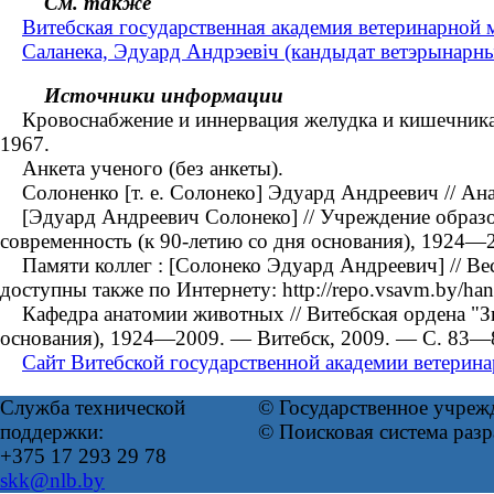
См. также
Витебская государственная академия ветеринарной
Саланека, Эдуард Андрэевіч (кандыдат ветэрынарн
Источники информации
Кровоснабжение и иннервация желудка и кишечника у 
1967.
Анкета ученого (без анкеты).
Солоненко [т. е. Солонеко] Эдуард Андреевич // Ан
[Эдуард Андреевич Солонеко] // Учреждение образова
современность (к 90-летию со дня основания), 1924—
Памяти коллег : [Солонеко Эдуард Андреевич] // Ве
доступны также по Интернету: http://repo.vsavm.by/ha
Кафедра анатомии животных // Витебская ордена "Зна
основания), 1924—2009. — Витебск, 2009. — С. 83—
Сайт Витебской государственной академии ветерин
Служба технической
© Государственное учреж
поддержки:
© Поисковая система раз
+375 17 293 29 78
skk@nlb.by