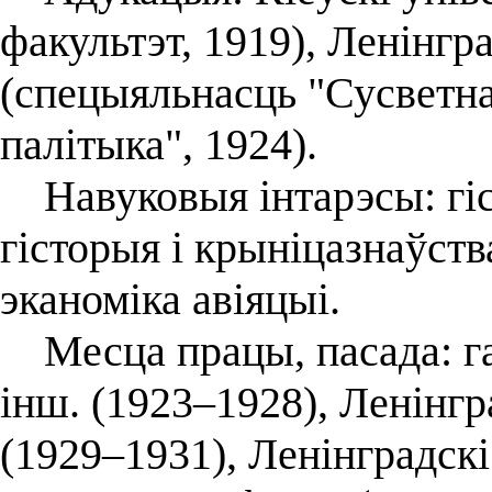
факультэт, 1919), Ленінгр
(спецыяльнасць "Сусветна
палітыка", 1924).
Навуковыя інтарэсы: гіс
гісторыя і крыніцазнаўст
эканоміка авіяцыі.
Месца працы, пасада: газ
інш. (1923–1928), Ленінгр
(1929–1931), Ленінградскі