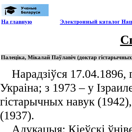
На главную
С
Палеціка, Мікалай Паўлавіч (доктар гістарычных
Нарадзіўся 17.04.1896, г
Украіна; з 1973 – у Ізраил
гістарычных навук (1942)
(1937).
Адукацыя: Кіеўскі ўнівер