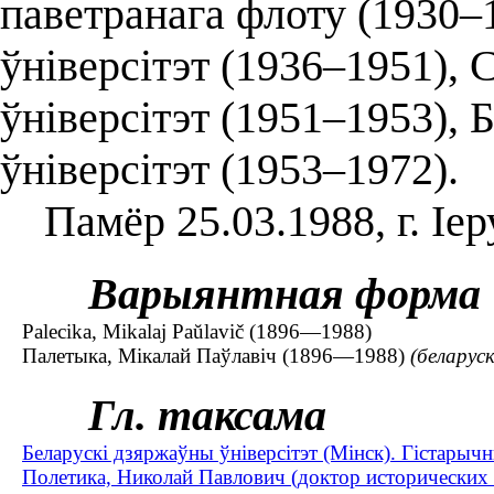
паветранага флоту (1930–
ўніверсітэт (1936–1951), 
ўніверсітэт (1951–1953),
ўніверсітэт (1953–1972).
Памёр 25.03.1988, г. Іер
Варыянтная форма
Palecika, Mikalaj Paŭlavič (1896—1988)
Палетыка, Мікалай Паўлавіч (1896—1988)
(беларус
Гл. таксама
Беларускі дзяржаўны ўніверсітэт (Мінск). Гістарыч
Полетика, Николай Павлович (доктор исторических 