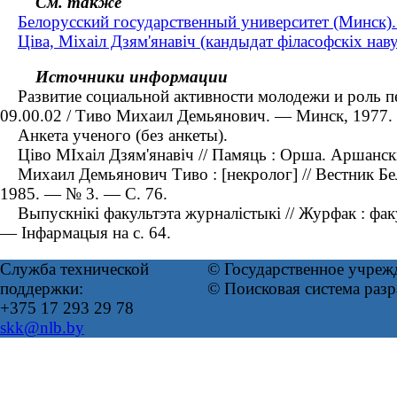
См. также
Белорусский государственный университет (Минск).
Ціва, Міхаіл Дзям'янавіч (кандыдат філасофскіх на
Источники информации
Развитие социальной активности молодежи и роль печа
09.00.02 / Тиво Михаил Демьянович. — Минск, 1977.
Анкета ученого (без анкеты).
Ціво МІхаіл Дзям'янавіч // Памяць : Орша. Аршанскі 
Михаил Демьянович Тиво : [некролог] // Вестник Бел
1985. — № 3. — С. 76.
Выпускнікі факультэта журналістыкі // Журфак : факу
— Інфармацыя на с. 64.
Служба технической
© Государственное учреж
поддержки:
© Поисковая система раз
+375 17 293 29 78
skk@nlb.by