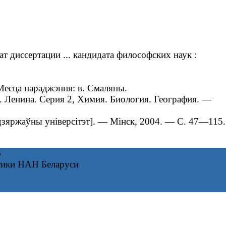
 диссертации ... кандидата философских наук :
Месца нараджэння: в. Смаляны.
. Ленина. Серия 2, Химия. Биология. География. —
 дзяржаўны універсітэт]. — Мінск, 2004. — С. 47—115.
6
тики НАН Беларуси