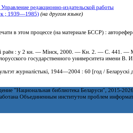
 Управление редакционно-издательской работы
вук ; 1939—1985)
(на другом языке)
ти в этом процессе (на материале БССР) : автореферат
раён : у 2 кн. — Мінск, 2000. — Кн. 2. — С. 441. — 
орусского государственного университета имени В. И
льтэт журналістыкі, 1944—2004 : 60 [год / Беларускі
дение "Национальная библиотека Беларуси", 2015-202
работана Объединенным институтом проблем информа