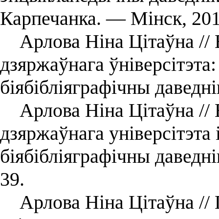
Карпечанка. — Мінск, 201
Арлова Ніна Цітаўна // 
дзяржаўнага ўніверсітэта
біябібліяграфічны даведн
Арлова Ніна Цітаўна // 
дзяржаўнага універсітэта 
біябібліяграфічны даведн
39.
Арлова Ніна Цітаўна // 