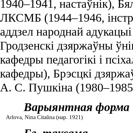
1940–1941, настаўнік), Бя
ЛКСМБ (1944–1946, інстр
аддзел народнай адукацыі 
Гродзенскі дзяржаўны ўні
кафедры педагогікі і псіха
кафедры), Брэсцкі дзяржа
А. С. Пушкіна (1980–1985,
Варыянтная форма
Arlova, Nina Citaŭna (нар. 1921)