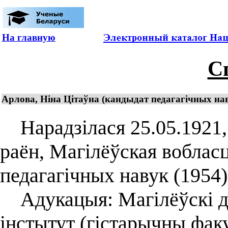
На главную
С
Арлова, Ніна Цітаўна (кандыдат педагагічных навук
Нарадзілася 25.05.1921,
раён, Магілёўская вобласц
педагагічных навук (1954)
Адукацыя: Магілёўскі д
інстытут (гістарычны факу