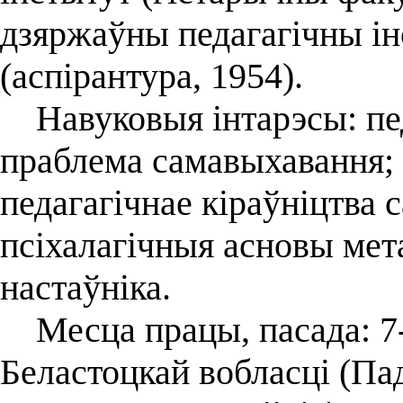
дзяржаўны педагагічны ін
(аспірантура, 1954).
Навуковыя інтарэсы: педа
праблема самавыхавання; 
педагагічнае кіраўніцтва 
псіхалагічныя асновы мет
настаўніка.
Месца працы, пасада: 7-
Беластоцкай вобласці (Па