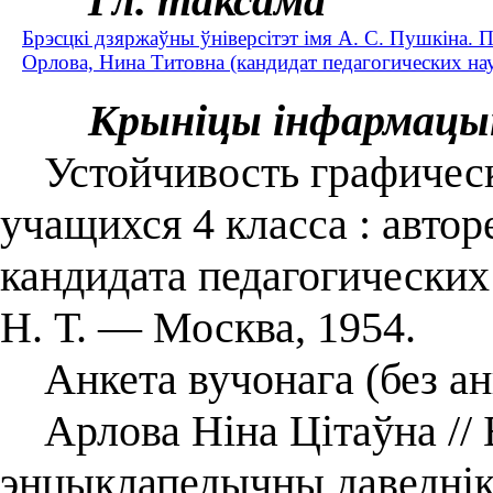
Гл. таксама
Брэсцкі дзяржаўны ўніверсітэт імя А. С. Пушкіна. П
Орлова, Нина Титовна (кандидат педагогических наук
Крыніцы інфармацы
Устойчивость графическ
учащихся 4 класса : автор
кандидата педагогических
Н. Т. — Москва, 1954.
Анкета вучонага (без ан
Арлова Ніна Цітаўна // 
энцыклапедычны даведнік 