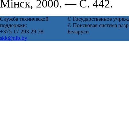
Мінск, 2000. — С. 442.
Служба технической
© Государственное учреж
поддержки:
© Поисковая система ра
+375 17 293 29 78
Беларуси
skk@nlb.by