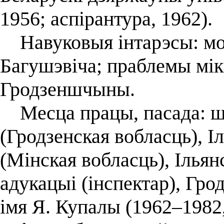
1956; аспірантура, 1962).
Навуковыя інтарэсы: мо
Багушэвіча; праблемы мікр
Гродзеншчыны.
Меcца працы, пасада: 
(Гродзенская вобласць), І
(Мінская вобласць), Ільян
адукацыі (інспектар), Гро
імя Я. Купалы (1962–1982,