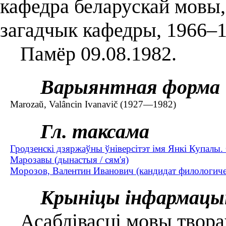
кафедра беларускай мовы,
загадчык кафедры, 1966–1
Памёр 09.08.1982.
Варыянтная форма
Marozaŭ, Valâncin Ivanavič (1927—1982)
Гл. таксама
Гродзенскі дзяржаўны ўніверсітэт імя Янкі Купалы.
Марозавы (дынастыя / сям'я)
Морозов, Валентин Иванович (кандидат филологиче
Крыніцы інфармацы
Асаблівасці мовы твораў