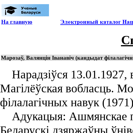
На главную
С
Марозаў, Валянцін Іванавіч (кандыдат філалагічн
Нарадзіўся 13.01.1927, в
Магілёўская вобласць. Мо
філалагічных навук (1971)
Адукацыя: Ашмянскае пед
Беларускі дзяржаўны ўніве