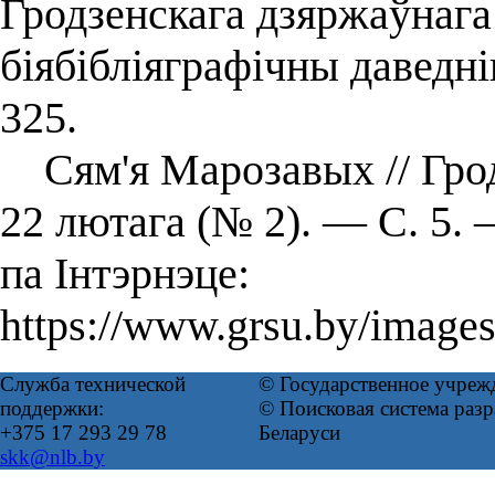
Гродзенскага дзяржаўнага 
біябібліяграфічны даведн
325.
Сям'я Марозавых // Гродз
22 лютага (№ 2). — С. 5.
па Інтэрнэце:
https://www.grsu.by/images
Служба технической
© Государственное учреж
поддержки:
© Поисковая система ра
+375 17 293 29 78
Беларуси
skk@nlb.by