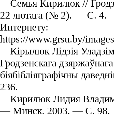
Семья Кирилюк // Гродзе
22 лютага (№ 2). — С. 4.
Интернету:
https://www.grsu.by/images
Кірылюк Лідзія Уладзімі
Гродзенскага дзяржаўнага 
біябібліяграфічны даведн
236.
Кирилюк Лидия Владими
— Минск, 2003. — С. 98.