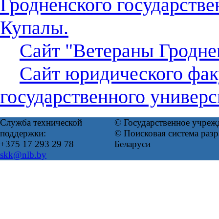
Гродненского государстве
Купалы.
Сайт "Ветераны Гродн
Сайт юридического фак
государственного универс
Служба технической
© Государственное учреж
поддержки:
© Поисковая система ра
+375 17 293 29 78
Беларуси
skk@nlb.by