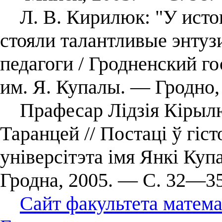
Л. В. Кирилюк: "У исток
стояли талантливые энтузи
педагоги / Гродненский г
им. Я. Купалы. — Гродно,
Прафесар Лідзія Кірылюк
Таранцей // Постаці ў гіс
універсітэта імя Янкі Ку
Гродна, 2005. — С. 32—35
Сайт факультета матем