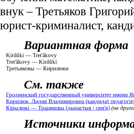
внук – Третьяков Григори
юрист-криминалист, канд
Вариантная форма
Kirilûki — Tret'âkovy
Tret'âkovy — Kirilûki
Третьяковы — Кирилюки
См. также
Гродненский государственный университет имени 
Кирилюк, Лидия Владимировна (кандидат педагоги
Кірылюкі — Трацяковы (дынастыя / сям'я)
(на друго
Источники информ