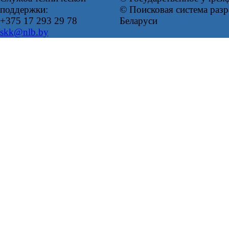
поддержки:
© Поисковая система ра
+375 17 293 29 78
Беларуси
skk@nlb.by