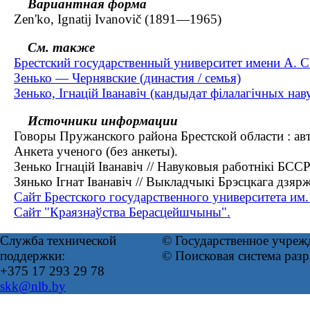
Вариантная форма
Zen'ko, Ignatij Ivanovič (1891—1965)
См. также
Брестский государственный университет имени А. 
Зенько — Чернявские (династия / семья)
Зенько, Ігнацій Іванавіч (кандыдат філалагічных на
Источники информации
Говоры Пружанского района Брестской области : автор
Анкета ученого (без анкеты).
Зенько Ігнацій Іванавіч // Навуковыя работнікі БСС
Зянько Ігнат Іванавіч // Выкладчыкі Брэсцкага дзяржа
Сайт Брестского государственного университета им.
Сайт "Краязнаўства Берасцейшчыны".
Служба технической
© Государственное учреж
поддержки:
© Поисковая система раз
+375 17 293 29 78
skk@nlb.by