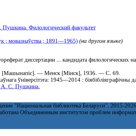
С. Пушкина. Филологический факультет
вук ; мовазнаўства ; 1891—1965)
(на другом языке)
еферат диссертации ... кандидата филологических нау
Р [Машынапіс]. — Менск [Мінск], 1936. — С. 69.
ўнага ўніверсітэта: 1945—2014 : біябібліяграфічны да
 А. С. Пушкина.
дение "Национальная библиотека Беларуси", 2015-202
работана Объединенным институтом проблем информа