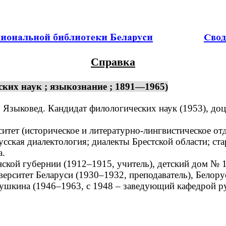
Справка
ких наук ; языкознание ; 1891—1965)
 Языковед. Кандидат филологических наук (1953), доц
ет (историческое и литературно-лингвистическое отд
ская диалектология; диалекты Брестской области; ста
а.
ой губернии (1912–1915, учитель), детский дом № 1
ерситет Беларуси (1930–1932, преподаватель), Белору
Пушкина (1946–1963, с 1948 – заведующий кафедрой ру