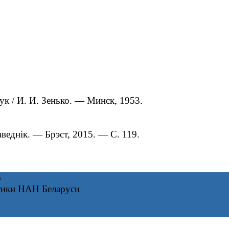
к / И. И. Зенько. — Минск, 1953.
веднік. — Брэст, 2015. — С. 119.
6
тики НАН Беларуси