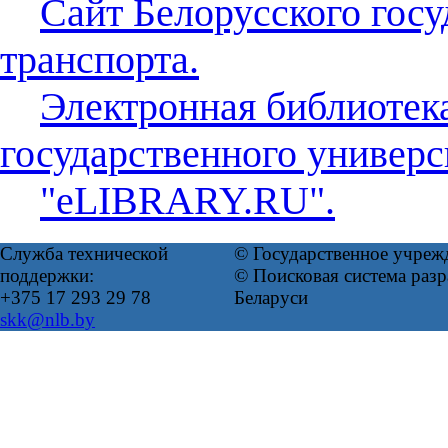
Сайт Белорусского госу
транспорта.
Электронная библиотек
государственного универс
"eLIBRARY.RU".
Служба технической
© Государственное учреж
поддержки:
© Поисковая система ра
+375 17 293 29 78
Беларуси
skk@nlb.by