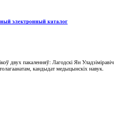
оў двух пакаленняў: Лагодскі Ян Уладзіміравіч
патолагаанатам, кандыдат медыцынскіх навук.