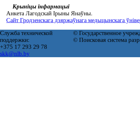
Крыніцы інфармацыі
Анкета Лагодскай Ірыны Янаўны.
Сайт Гродзенскага дзяржаўнага медыцынскага ўнівер
Служба технической
© Государственное учреж
поддержки:
© Поисковая система раз
+375 17 293 29 78
skk@nlb.by