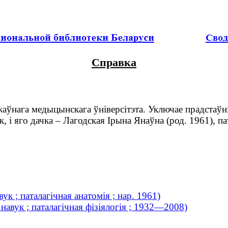
Справка
нага медыцынскага ўніверсітэта. Уключае прадстаўнік
к, і яго дачка – Лагодская Ірына Янаўна (род. 1961), 
к ; паталагічная анатомія ; нар. 1961)
навук ; паталагічная фізіялогія ; 1932—2008)