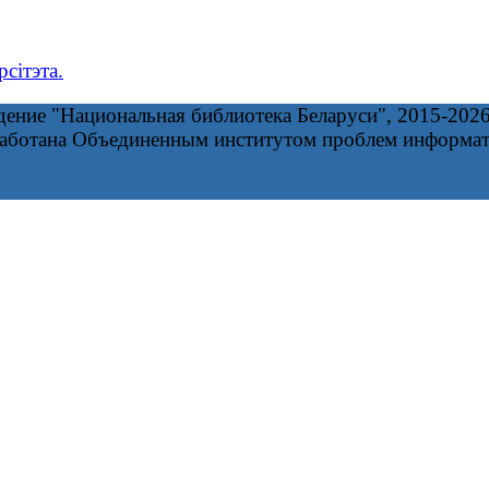
сітэта.
дение "Национальная библиотека Беларуси", 2015-202
работана Объединенным институтом проблем информа