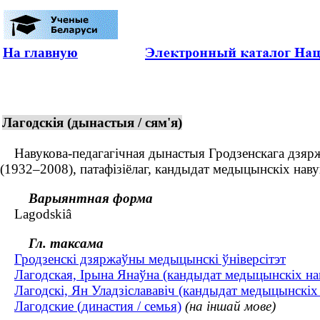
На главную
Лагодскія (дынастыя / сям'я)
Навукова-педагагічная дынастыя Гродзенскага дзяржаў
(1932–2008), патафізіёлаг, кандыдат медыцынскіх наву
Варыянтная форма
Lagodskіâ
Гл. таксама
Гродзенскі дзяржаўны медыцынскі ўніверсітэт
Лагодская, Ірына Янаўна (кандыдат медыцынскіх наву
Лагодскі, Ян Уладзіслававіч (кандыдат медыцынскіх 
Лагодские (династия / семья)
(на іншай мове)